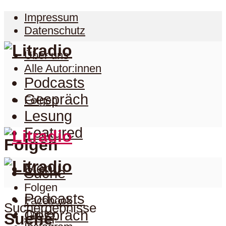
Impressum
Datenschutz
Über uns
Alle Autor:innen
Podcasts
Gespräch
Folgen
Lesung
Featured
Folgen
Menu
Suche
Folgen
Podcasts
Facebook
Suchergebnisse
Twitter
Gespräch
Suche