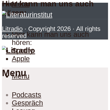
Hier kann man uns auch
Menu
hören:
Litradio
· Copyright 2026 · All rights
Hier kann man uns auch
reserved
hören:
Spotify
Apple
Menu
Menu
Podcasts
Gespräch