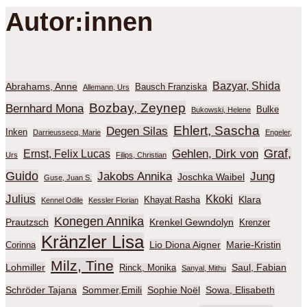
Autor:innen
Bazyar, Shida
Abrahams, Anne
Bausch Franziska
Allemann, Urs
Bozbay, Zeynep
Bernhard Mona
Bulke
Bukowski, Helene
Ehlert, Sascha
Degen Silas
Inken
Darrieussecq, Marie
Engeler,
Graf,
Gehlen, Dirk von
Ernst, Felix Lucas
Urs
Filips, Christian
Guido
Jakobs Annika
Jung
Joschka Waibel
Guse, Juan S.
Julius
Kkoki
Klara
Khayat Rasha
Kennel Odile
Kessler Florian
Konegen Annika
Prautzsch
Krenkel Gewndolyn
Krenzer
Kränzler Lisa
Lio Diona Aigner
Marie-Kristin
Corinna
Milz, Tine
Lohmiller
Saul, Fabian
Rinck, Monika
Sanyal, Mithu
Schröder Tajana
Sommer,Emili
Sophie Noël
Sowa, Elisabeth