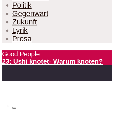
Politik
Gegenwart
Zukunft
Lyrik
Prosa
Good People
23: Ushi knotet- Warum knoten?