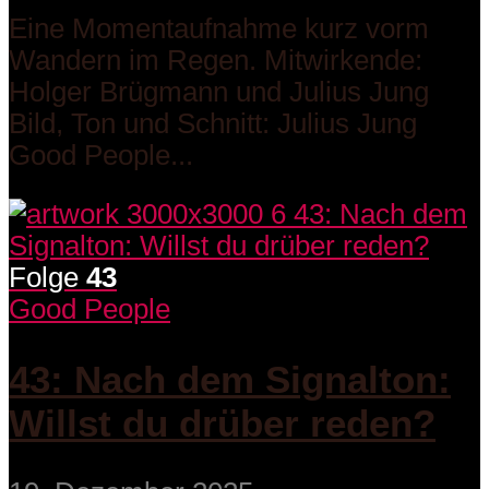
Eine Momentaufnahme kurz vorm
Wandern im Regen. Mitwirkende:
Holger Brügmann und Julius Jung
Bild, Ton und Schnitt: Julius Jung
Good People...
Folge
43
Good People
43: Nach dem Signalton:
Willst du drüber reden?