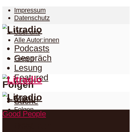
Impressum
Datenschutz
Über uns
Alle Autor:innen
Podcasts
Gespräch
Folgen
Lesung
Featured
Folgen
Menu
Suche
Folgen
Good People
Podcasts
Facebook
Twitter
Gespräch
Suche