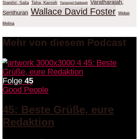
Varatharajah,
Taha, Karosh
Stanišić, Saša
Tanasgol Sabbagh
Wallace David Foster
Senthuran
Weber
Melina
Mehr von diesem Podcast
Folge
45
Good People
45: Beste Grüße, eure
Redaktion