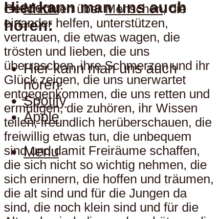
Hier kann man uns auch
Menu
Geschichten über
Menschen
, die
einander helfen, unterstützen,
hören:
vertrauen, die etwas wagen, die
trösten und lieben, die uns
überraschen, ihre Schmerzen und ihr
Hier kann man uns auch
Glück zeigen, die uns unerwartet
hören:
entgegenkommen, die uns retten und
Spotify
ermutigen, die zuhören, ihr Wissen
Apple
teilen, freundlich herüberschauen, die
freiwillig etwas tun, die unbequem
sind und damit Freiräume schaffen,
Menu
die sich nicht so wichtig nehmen, die
sich erinnern, die hoffen und träumen,
die alt sind und für die Jungen da
sind, die noch klein sind und für die