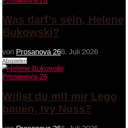
Prosanova 26
Was darf’s sein, Helene
Bukowski?
von
Prosanova 26
6. Juli 2026
Abspielen
Prosanova 26
Willst du mit mir Lego
bauen, Ivy Nuss?