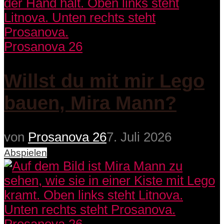
Prosanova 26
Willst du mit mir Lego
bauen, Mira Mann?
von
Prosanova 26
7. Juli 2026
Abspielen