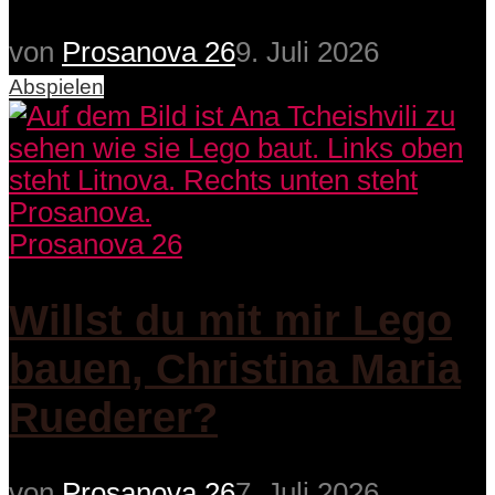
von
Prosanova 26
9. Juli 2026
Abspielen
Prosanova 26
Willst du mit mir Lego
bauen, Christina Maria
Ruederer?
von
Prosanova 26
7. Juli 2026