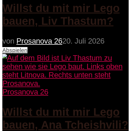
Willst du mit mir Lego
bauen, Liv Thastum?
von
Prosanova 26
20. Juli 2026
Abspielen
Prosanova 26
Willst du mit mir Lego
bauen, Ana Tcheishvili?