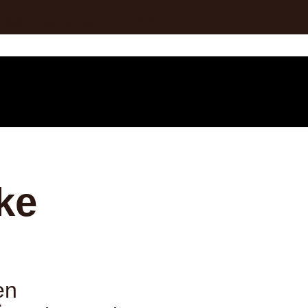
 © Natalia Reich
ke
en