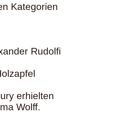
en Kategorien
xander Rudolfi
Holzapfel
ry erhielten
ma Wolff.