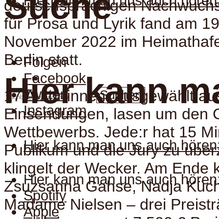
Suche
Hier kann man uns auch hören
deutschsprachigen Nachwuch
für Prosa und Lyrik fand am 19
November 2022 im Heimathafe
Berlin statt.
Folgen
Facebook
Hier kann m
Twitter
17 Autor:innen, ausgewählt au
Suchen
Instagram
Einsendungen, lasen um den 
Wettbewerbs. Jede:r hat 15 Mi
Hier kann man uns auch hören
Publikum und die Jury zu übe
klingelt der Wecker. Am Ende k
Hier kann man uns auch hören
Zsuzsanna Gahse, Nadja Küch
Spotify
Madame Nielsen – drei Preistr
Apple