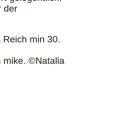
 der
n mike. ©Natalia