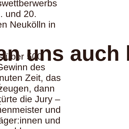
:
swettberwerbs
. und 20.
n Neukölln in
an uns auch 
s über 500
Gewinn des
nuten Zeit, das
:
rzeugen, dann
ürte die Jury –
:
enmeister und
äger:innen und