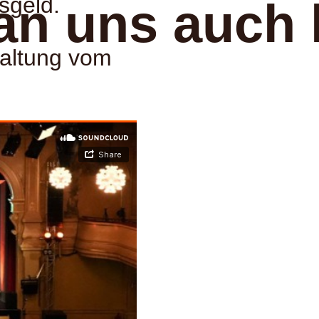
sgeld.
an uns auch 
taltung vom
: