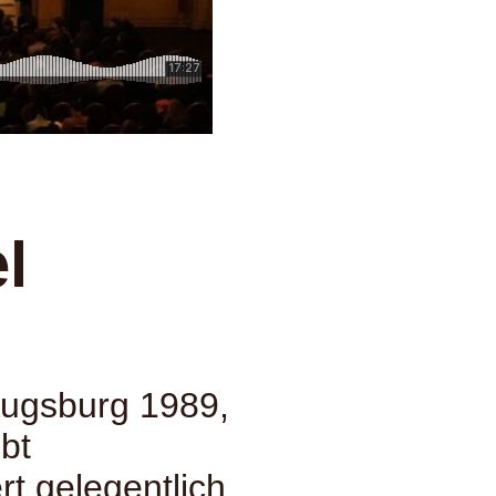
l
 Augsburg 1989,
ibt
rt gelegentlich.