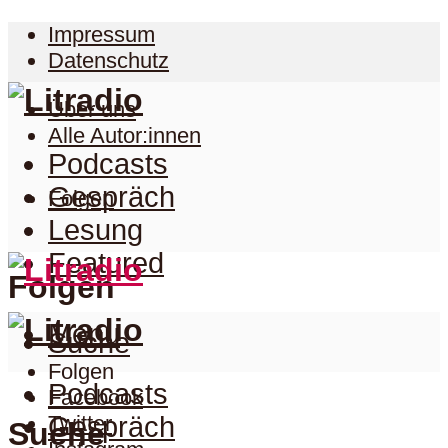
Impressum
Datenschutz
Über uns
Alle Autor:innen
Podcasts
Gespräch
Folgen
Lesung
Featured
Folgen
Menu
Suche
Folgen
Podcasts
Facebook
Twitter
Gespräch
Suche