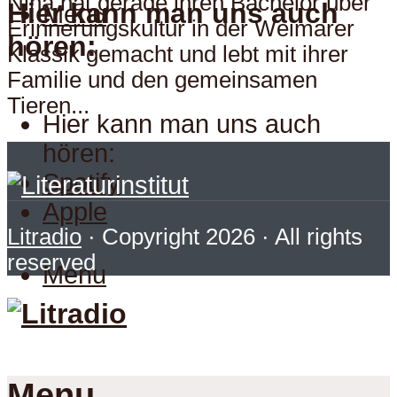
Nina hat gerade ihren Bachelor über
Hier kann man uns auch
Menu
Erinnerungskultur in der Weimarer
hören:
Klassik gemacht und lebt mit ihrer
Familie und den gemeinsamen
Tieren...
Hier kann man uns auch
hören:
Spotify
Apple
Litradio
· Copyright 2026 · All rights
reserved
Menu
Menu