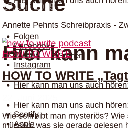
Suche
Hier kann man uns auch hören
27. Juli 2025
Annette Pehnts Schreibpraxis - 
Folgen
Facebook
Hier kann m
HOW TO WRITE
Twitter
Suchen
Instagram
HOW TO WRITE „Tagträ
Hier kann man uns auch hören
22. Juni 2025
Hier kann man uns auch hören
Spotify
Wie schreibt man mysteriös? Wie
Apple
müssen, was sie gerade gelesen h