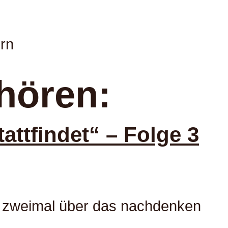
rn
hören:
ttfindet“ – Folge 3
n zweimal über das nachdenken