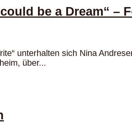
ould be a Dream“ – F
ite“ unterhalten sich Nina Andrese
heim, über...
n