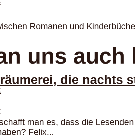
:
Zwischen Romanen und Kinderbüche
an uns auch 
umerei, die nachts sta
:
:
 schafft man es, dass die Lesende
aben? Felix...