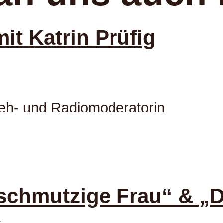
t Katrin Prüfig
seh- und Radiomoderatorin
hmutzige Frau“ & „De