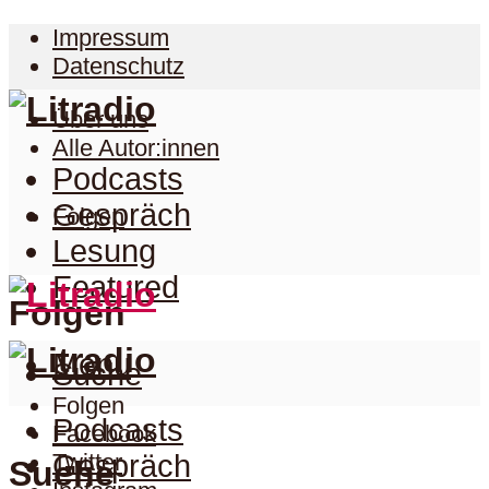
Impressum
Datenschutz
Über uns
Alle Autor:innen
Podcasts
Gespräch
Folgen
Lesung
Featured
Folgen
Menu
Suche
Folgen
Podcasts
Facebook
Twitter
Gespräch
Suche