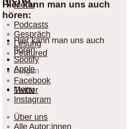
Hier kann man uns auch
Menu
hören:
Podcasts
Gespräch
Hier kann man uns auch
Lesung
hören:
Featured
Spotify
Apple
Folgen
Facebook
Menu
Twitter
Instagram
Über uns
Alle Autor:innen