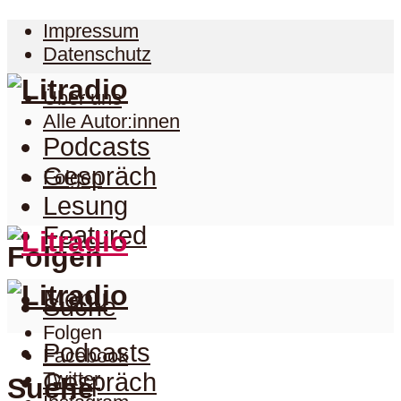
Impressum
Datenschutz
Über uns
Alle Autor:innen
Podcasts
Gespräch
Folgen
Lesung
Featured
Folgen
Menu
Suche
Folgen
Podcasts
Facebook
Twitter
Gespräch
Suche