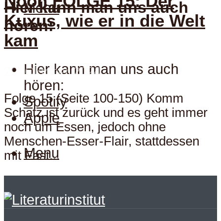
Noon FOLGE 15: Der
Hier kann man uns auch
Menu
Kuxus, wie er in die Welt
hören:
kam
Hier kann man uns auch
29. Oktober 2024
hören:
Folge 15 (Seite 100-150) Komm
Spotify
Schatz ist zurück und es geht immer
Apple
noch um Essen, jedoch ohne
Menschen-Esser-Flair, stattdessen
Menu
mit Fast...