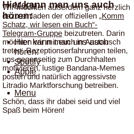
Hier kann man uns auch
Menu
Wir möchten außerdem ganz herzlich
hören:
dazu einladen der offiziellen
„Komm
Schatz, wir lesen ein Buch“-
Telegram-Gruppe
beizutreten. Darin
Hier kann man uns auch
möchten wir mit euch in Austausch
treten, Rezeptionserfahrungen teilen,
hören:
uns gegenseitig zum Durchhalten
Spotify
motivieren, lustige Bandana-Memes
Apple
posten und natürlich aggressivste
Litradio Marktforschung betreiben.
Menu
Schön, dass ihr dabei seid und viel
Spaß beim Hören!