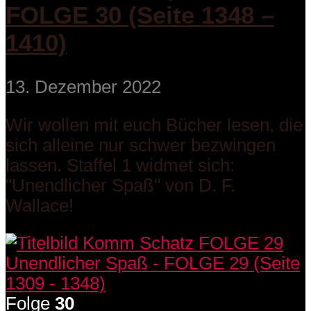
FOLGE 30 (Seite 1348 –
1410)
13. Dezember 2022
Wir wollen mit euch Bücher lesen, die
sich alleine nur schwer bezwingen
lassen. Staffel 1 widmet sich:
"Unendlicher Spaß" von D. F.
Wallace!
Folge
30