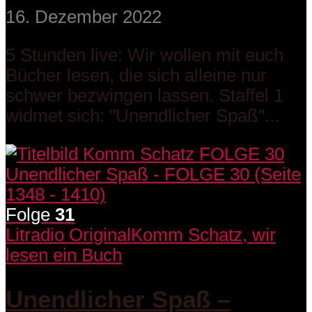
16. Dezember 2022
5 Stunden live: Wir wollen mit euch
Bücher lesen, die sich alleine nur
schwer bezwingen lassen. Staffel 1
widmet sich: "Unendlicher Spaß"...
Folge
31
Litradio Original
Komm Schatz, wir
lesen ein Buch
Unendlicher Spaß –