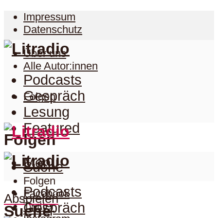
Impressum
Datenschutz
Über uns
Alle Autor:innen
Podcasts
Gespräch
Folgen
Lesung
Featured
Folgen
Menu
Suche
Folgen
Podcasts
Facebook
Abspielen
Twitter
Gespräch
Suche