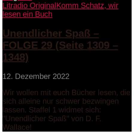
Litradio Original
Komm Schatz, wir
lesen ein Buch
Unendlicher Spaß –
FOLGE 29 (Seite 1309 –
1348)
12. Dezember 2022
Wir wollen mit euch Bücher lesen, die
sich alleine nur schwer bezwingen
lassen. Staffel 1 widmet sich:
"Unendlicher Spaß" von D. F.
Wallace!