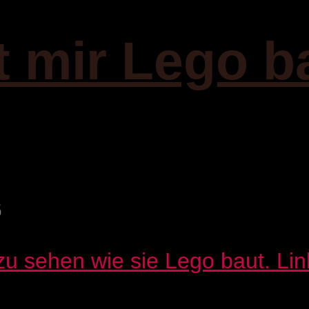
t mir Lego b
6