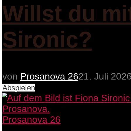
Willst du m
Sironic?
von
Prosanova 26
21. Juli 202
Abspielen
Prosanova 26