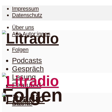
Impressum
Datenschutz
Über uns
Alle Autor:innen
Folgen
Podcasts
Gespräch
Lesung
Featured
Folgen
Suche
Menu