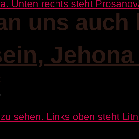
an uns auch 
sein, Jehona
:
6