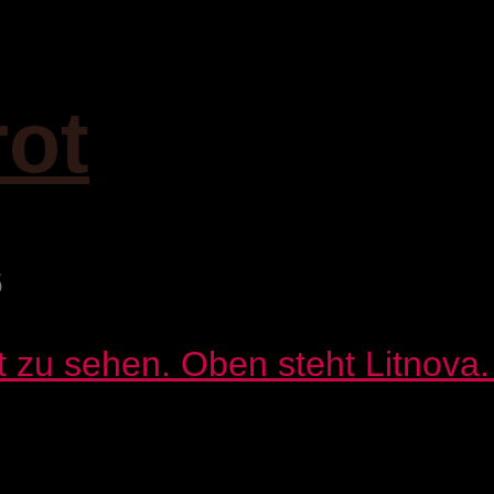
rot
6