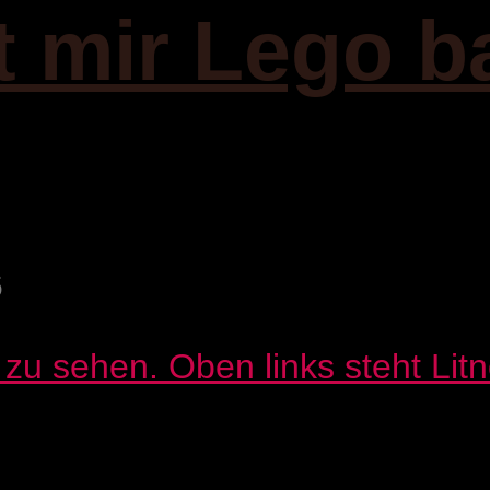
it mir Lego b
6