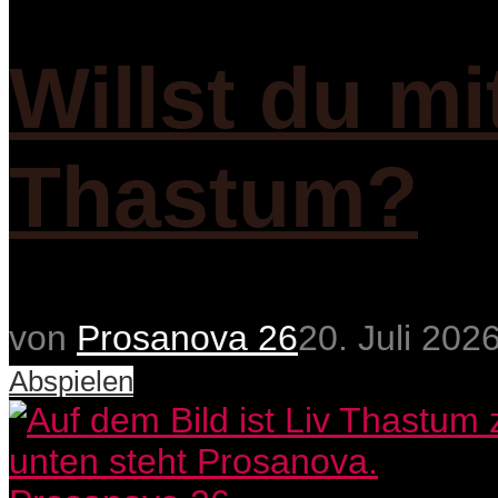
Willst du mi
Thastum?
von
Prosanova 26
20. Juli 202
Abspielen