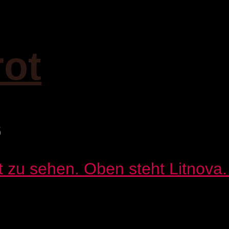
rot
6