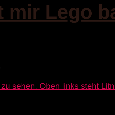
it mir Lego b
6