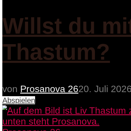
Willst du mi
Thastum?
von
Prosanova 26
20. Juli 202
Abspielen