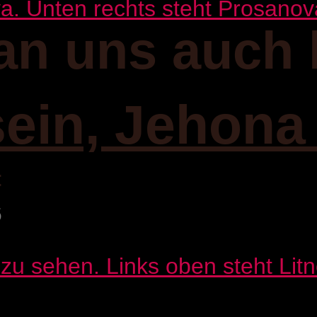
an uns auch 
sein, Jehona
:
6