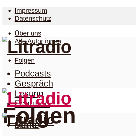
Impressum
Datenschutz
Über uns
Alle Autor:innen
Folgen
Podcasts
Gespräch
Lesung
Featured
Folgen
Suche
Menu