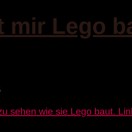
t mir Lego b
6