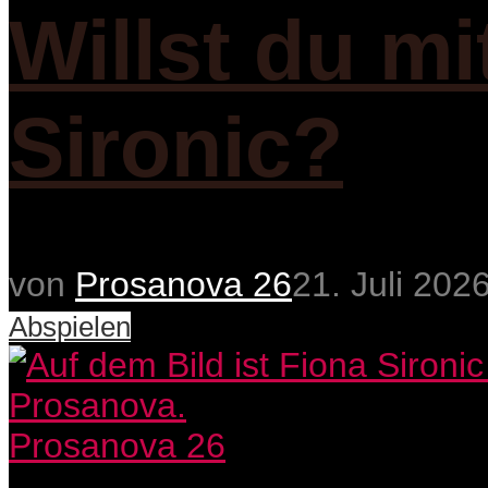
Willst du m
Sironic?
von
Prosanova 26
21. Juli 202
Abspielen
Prosanova 26