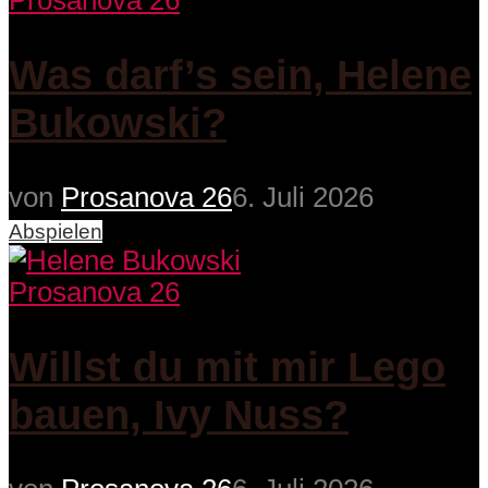
Prosanova 26
Was darf’s sein, Helene
Bukowski?
von
Prosanova 26
6. Juli 2026
Abspielen
Prosanova 26
Willst du mit mir Lego
bauen, Ivy Nuss?