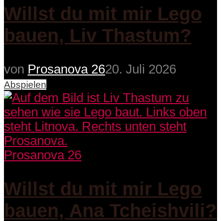
Willst du mit mir Lego
bauen, Liv Thastum?
von
Prosanova 26
20. Juli 2026
Abspielen
Prosanova 26
Willst du mit mir Lego
bauen, Ana Tcheishvili?