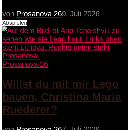
von
Prosanova 26
9. Juli 2026
Abspielen
Prosanova 26
Willst du mit mir Lego
bauen, Christina Maria
Ruederer?
von
Prosanova 26
7. Juli 2026