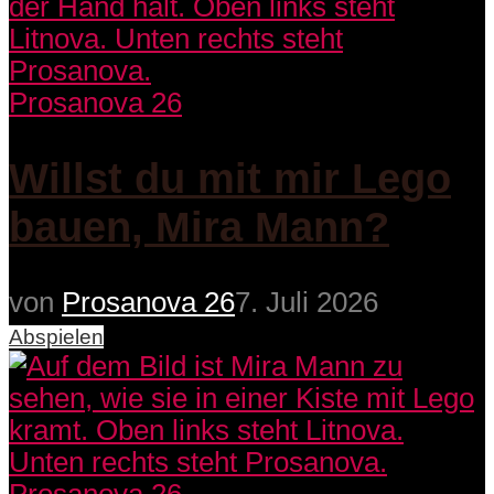
Prosanova 26
Willst du mit mir Lego
bauen, Mira Mann?
von
Prosanova 26
7. Juli 2026
Abspielen