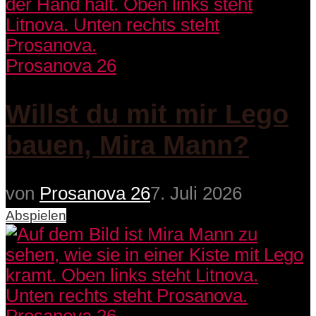
Prosanova 26
Willst du mit mir Lego
bauen, Mira Mann?
von
Prosanova 26
7. Juli 2026
Abspielen