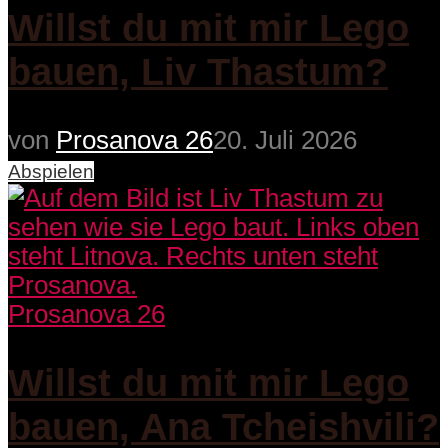
Willst du mit mir Lego
bauen, Liv Thastum?
von
Prosanova 26
20. Juli 2026
Abspielen
Prosanova 26
Willst du mit mir Lego
bauen, Ana Tcheishvili?