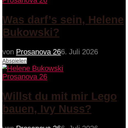
Prosanova 26
Was darf’s sein, Helene
Bukowski?
von
Prosanova 26
6. Juli 2026
Abspielen
Prosanova 26
Willst du mit mir Lego
bauen, Ivy Nuss?