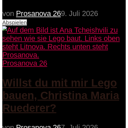
von
Prosanova 26
9. Juli 2026
Abspielen
Prosanova 26
Willst du mit mir Lego
bauen, Christina Maria
Ruederer?
von
Prosanova 26
7. Juli 2026