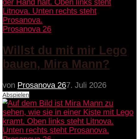
Prosanova 26
Willst du mit mir Lego
bauen, Mira Mann?
von
Prosanova 26
7. Juli 2026
Abspielen