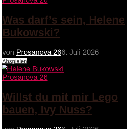
Prosanova 26
Was darf’s sein, Helene
Bukowski?
von
Prosanova 26
6. Juli 2026
Abspielen
Prosanova 26
Willst du mit mir Lego
bauen, Ivy Nuss?