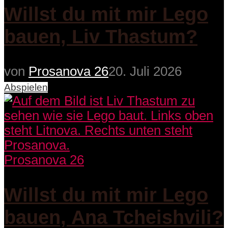
Willst du mit mir Lego
bauen, Liv Thastum?
von
Prosanova 26
20. Juli 2026
Abspielen
Prosanova 26
Willst du mit mir Lego
bauen, Ana Tcheishvili?