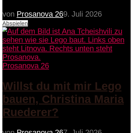
von
Prosanova 26
9. Juli 2026
Abspielen
Prosanova 26
Willst du mit mir Lego
bauen, Christina Maria
Ruederer?
von
Prosanova 26
7. Juli 2026