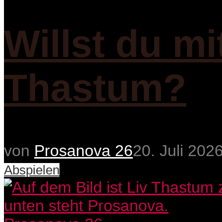
Willst du mi
Thastum?
von
Prosanova 26
20. Juli 202
Abspielen