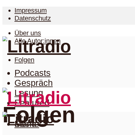
Impressum
Datenschutz
Über uns
Alle Autor:innen
Folgen
Podcasts
Gespräch
Lesung
Featured
Folgen
Suche
Menu