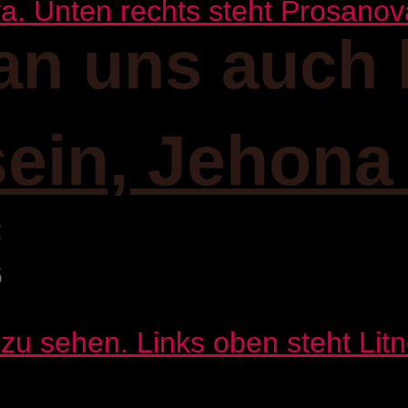
an uns auch 
sein, Jehona
:
6