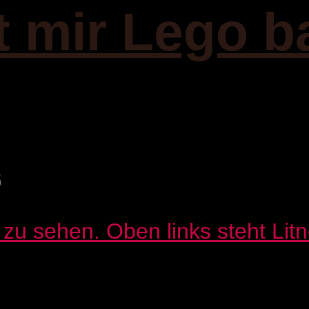
it mir Lego b
6