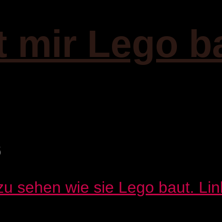
t mir Lego b
6