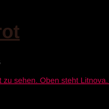
rot
6