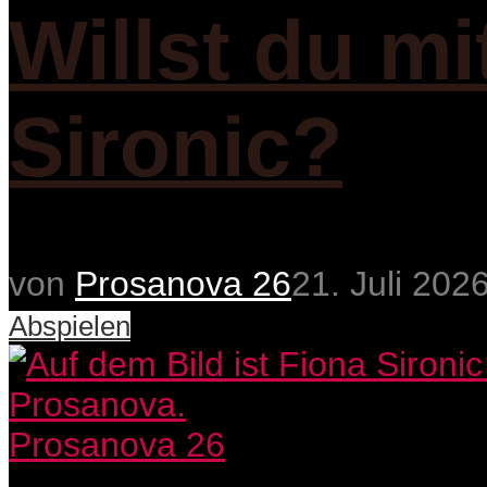
Willst du m
Sironic?
von
Prosanova 26
21. Juli 202
Abspielen
Prosanova 26