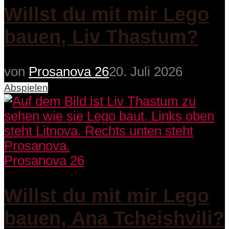
Willst du mit mir Lego
bauen, Liv Thastum?
von
Prosanova 26
20. Juli 2026
Abspielen
Prosanova 26
Willst du mit mir Lego
bauen, Ana Tcheishvili?