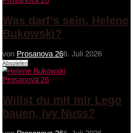
Prosanova 26
Was darf’s sein, Helene
Bukowski?
von
Prosanova 26
6. Juli 2026
Abspielen
Prosanova 26
Willst du mit mir Lego
bauen, Ivy Nuss?