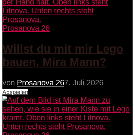
Prosanova 26
Willst du mit mir Lego
bauen, Mira Mann?
von
Prosanova 26
7. Juli 2026
Abspielen