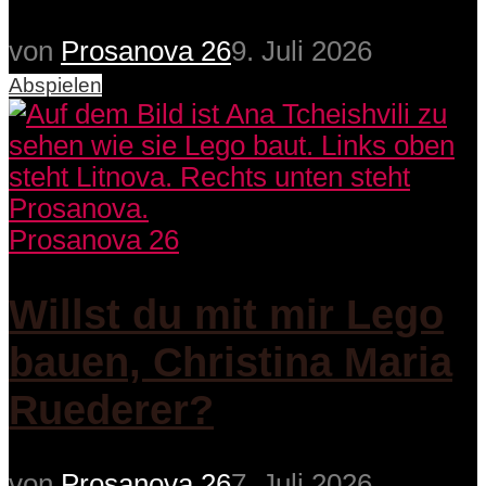
von
Prosanova 26
9. Juli 2026
Abspielen
Prosanova 26
Willst du mit mir Lego
bauen, Christina Maria
Ruederer?
von
Prosanova 26
7. Juli 2026