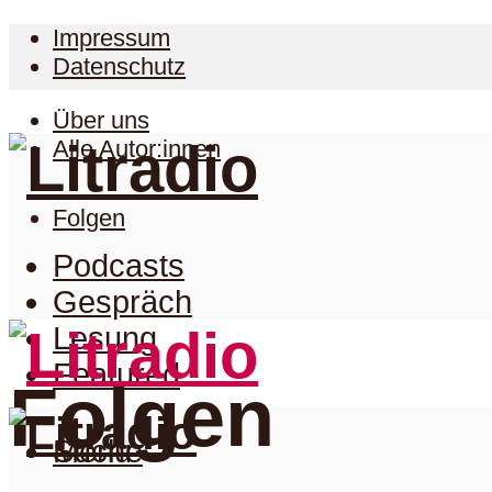
Impressum
Datenschutz
Über uns
Alle Autor:innen
Folgen
Podcasts
Gespräch
Lesung
Featured
Folgen
Suche
Menu