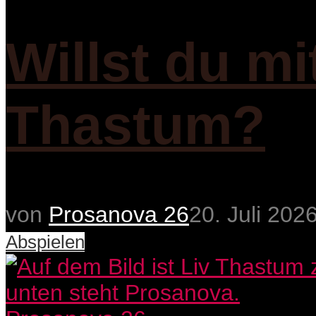
Willst du mi
Thastum?
von
Prosanova 26
20. Juli 202
Abspielen