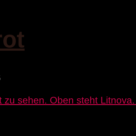
rot
6