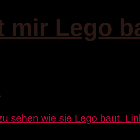
t mir Lego b
6