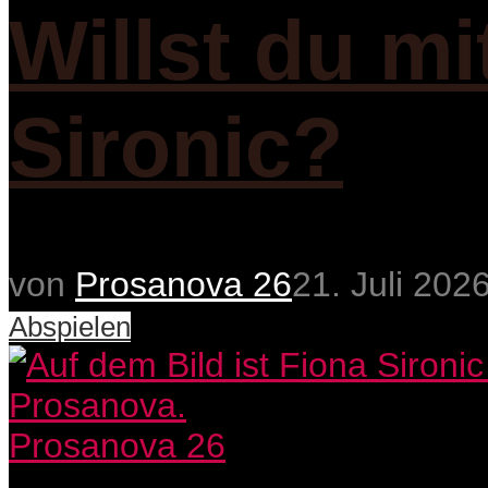
Willst du m
Sironic?
von
Prosanova 26
21. Juli 202
Abspielen
Prosanova 26