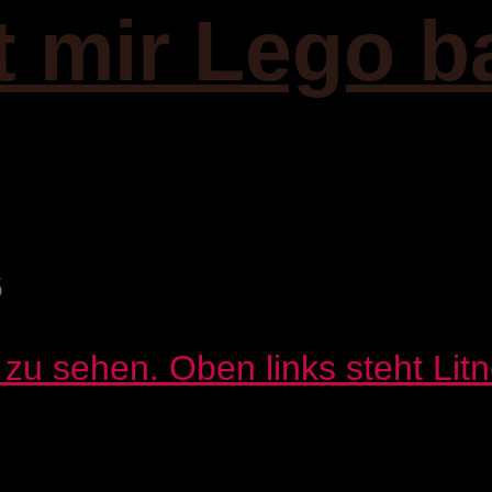
it mir Lego b
6