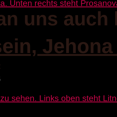
an uns auch 
sein, Jehona
:
6