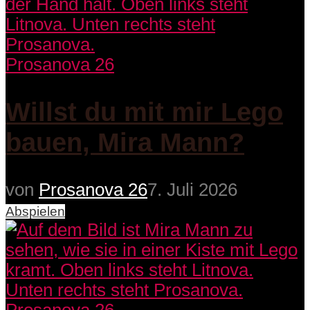
Prosanova 26
Willst du mit mir Lego
bauen, Mira Mann?
von
Prosanova 26
7. Juli 2026
Abspielen