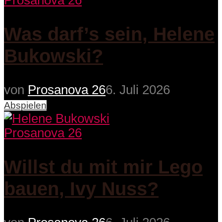
Prosanova 26
Was darf’s sein, Helene
Bukowski?
von
Prosanova 26
6. Juli 2026
Abspielen
Prosanova 26
Willst du mit mir Lego
bauen, Ivy Nuss?