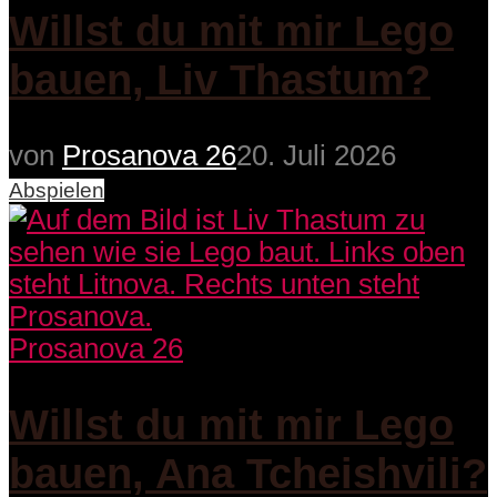
Willst du mit mir Lego
bauen, Liv Thastum?
von
Prosanova 26
20. Juli 2026
Abspielen
Prosanova 26
Willst du mit mir Lego
bauen, Ana Tcheishvili?