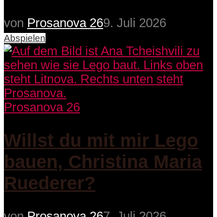
von
Prosanova 26
9. Juli 2026
Abspielen
Prosanova 26
Willst du mit mir Lego
bauen, Christina Maria
Ruederer?
von
Prosanova 26
7. Juli 2026