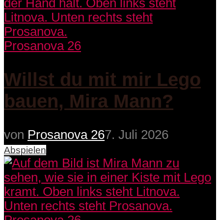
Prosanova 26
Willst du mit mir Lego
bauen, Mira Mann?
von
Prosanova 26
7. Juli 2026
Abspielen