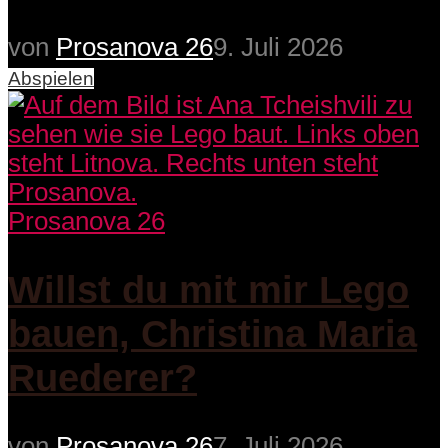
von
Prosanova 26
9. Juli 2026
Abspielen
Prosanova 26
Willst du mit mir Lego
bauen, Christina Maria
Ruederer?
von
Prosanova 26
7. Juli 2026