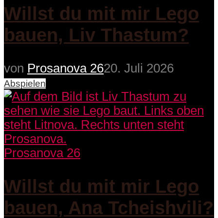
Willst du mit mir Lego
bauen, Liv Thastum?
von
Prosanova 26
20. Juli 2026
Abspielen
Prosanova 26
Willst du mit mir Lego
bauen, Ana Tcheishvili?