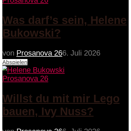
Prosanova 26
Was darf’s sein, Helene
Bukowski?
von
Prosanova 26
6. Juli 2026
Abspielen
Prosanova 26
Willst du mit mir Lego
bauen, Ivy Nuss?