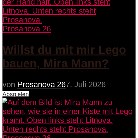
Prosanova 26
Willst du mit mir Lego
bauen, Mira Mann?
von
Prosanova 26
7. Juli 2026
Abspielen