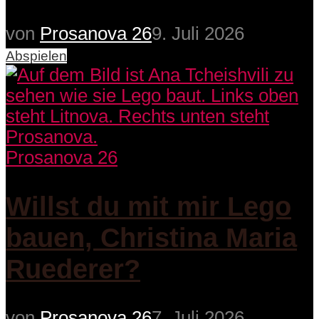
von
Prosanova 26
9. Juli 2026
Abspielen
Prosanova 26
Willst du mit mir Lego
bauen, Christina Maria
Ruederer?
von
Prosanova 26
7. Juli 2026