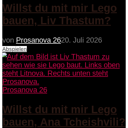
Willst du mit mir Lego
bauen, Liv Thastum?
von
Prosanova 26
20. Juli 2026
Abspielen
Prosanova 26
Willst du mit mir Lego
bauen, Ana Tcheishvili?