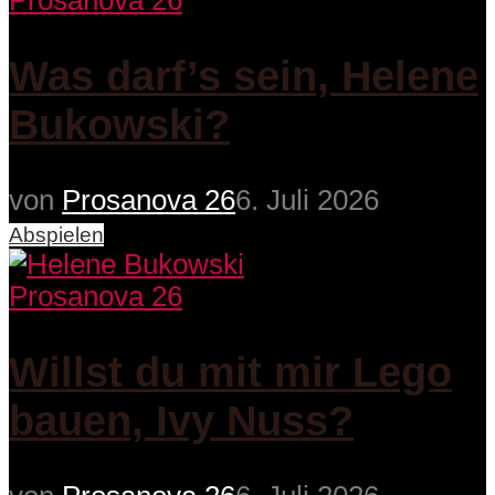
Prosanova 26
Was darf’s sein, Helene
Bukowski?
von
Prosanova 26
6. Juli 2026
Abspielen
Prosanova 26
Willst du mit mir Lego
bauen, Ivy Nuss?