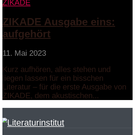
ZIKADE
ZIKADE Ausgabe eins:
aufgehört
11. Mai 2023
Kurz aufhören, alles stehen und
liegen lassen für ein bisschen
Literatur – für die erste Ausgabe von
ZIKADE, dem akustischen...