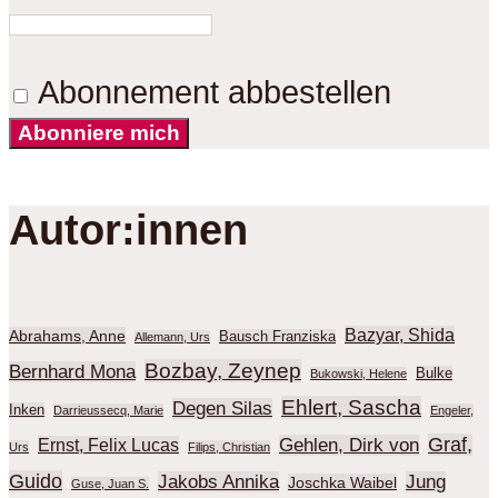
Abonnement abbestellen
Abonniere mich
Autor:innen
Bazyar, Shida
Abrahams, Anne
Bausch Franziska
Allemann, Urs
Bozbay, Zeynep
Bernhard Mona
Bulke
Bukowski, Helene
Ehlert, Sascha
Degen Silas
Inken
Darrieussecq, Marie
Engeler,
Graf,
Gehlen, Dirk von
Ernst, Felix Lucas
Urs
Filips, Christian
Guido
Jakobs Annika
Jung
Joschka Waibel
Guse, Juan S.