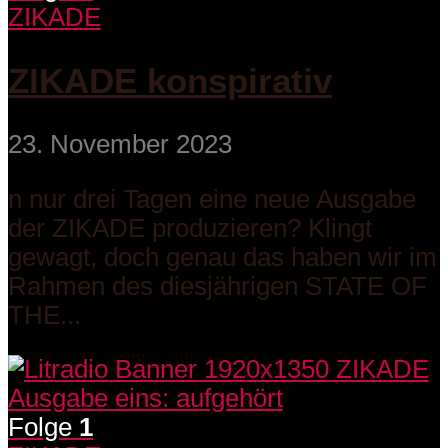
ZIKADE
ZIKADE konspirativ
23. November 2023
n nur drei Tagen eine neue Ausgabe
der ZIKADE produzieren? Klingt
gewagt, doch genau das haben wir im
Rahmen des diesjährigen STATE OF
THE...
Folge
1