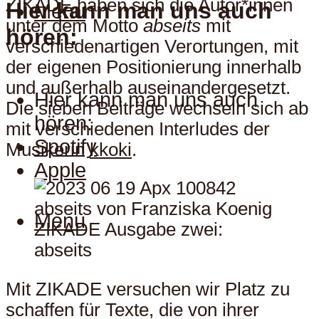
ZIKADE haben sich die Autor*innen
Hier kann man uns auch
Menu
unter dem Motto
abseits
mit
hören:
verschiedenartigen Verortungen, mit
der eigenen Positionierung innerhalb
und außerhalb auseinandergesetzt.
Hier kann man uns auch
Die sieben Beiträge wechseln sich ab
hören:
mit verschiedenen Interludes der
Spotify
Musikerin
kkoki
.
Apple
Menu
Mit ZIKADE versuchen wir Platz zu
schaffen für Texte, die von ihrer