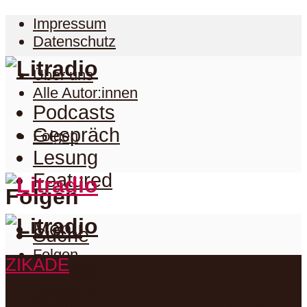
Impressum
Datenschutz
Über uns
Alle Autor:innen
Podcasts
Gespräch
Folgen
Lesung
Featured
Folgen
Menu
Suche
Folgen
ZIKADE
Podcasts
Facebook
Twitter
Gespräch
Suche