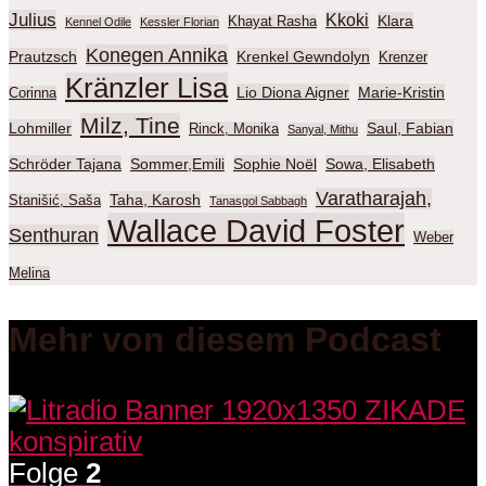
Julius
Kkoki
Klara
Khayat Rasha
Kennel Odile
Kessler Florian
Konegen Annika
Prautzsch
Krenkel Gewndolyn
Krenzer
Kränzler Lisa
Lio Diona Aigner
Marie-Kristin
Corinna
Milz, Tine
Lohmiller
Saul, Fabian
Rinck, Monika
Sanyal, Mithu
Schröder Tajana
Sommer,Emili
Sophie Noël
Sowa, Elisabeth
Varatharajah,
Taha, Karosh
Stanišić, Saša
Tanasgol Sabbagh
Wallace David Foster
Senthuran
Weber
Melina
Mehr von diesem Podcast
Folge
2