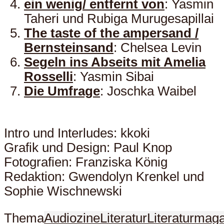
ein wenig/ entfernt von
: Yasmin
Taheri und Rubiga Murugesapillai
The taste of the ampersand /
Bernsteinsand
: Chelsea Levin
Segeln ins Abseits mit Amelia
Rosselli
: Yasmin Sibai
Die Umfrage
: Joschka Waibel
Intro und Interludes: kkoki
Grafik und Design: Paul Knop
Fotografien: Franziska König
Redaktion: Gwendolyn Krenkel und
Sophie Wischnewski
Thema
Audiozine
Literatur
Literaturmag