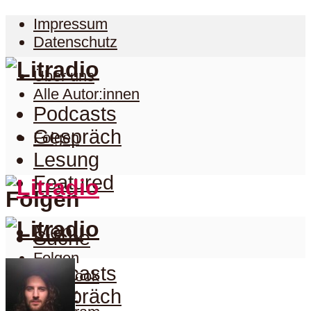
Impressum
Datenschutz
Über uns
Alle Autor:innen
Podcasts
Gespräch
Folgen
Lesung
Featured
Folgen
Menu
Suche
Folgen
Podcasts
Facebook
Twitter
Gespräch
Suche