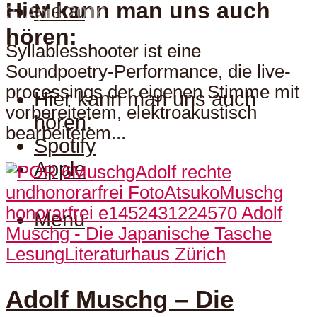
Hier kann man uns auch
Menu
3. April 2016
hören:
Syllablesshooter ist eine
Soundpoetry-Performance, die live-
processings der eigenen Stimme mit
Hier kann man uns auch
vorbereitetem, elektroakustisch
hören:
bearbeitetem...
Spotify
Apple
Menu
Lesung
Literaturhaus Zürich
Adolf Muschg – Die