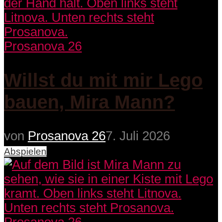
Prosanova 26
Willst du mit mir Lego
bauen, Mira Mann?
von
Prosanova 26
7. Juli 2026
Abspielen