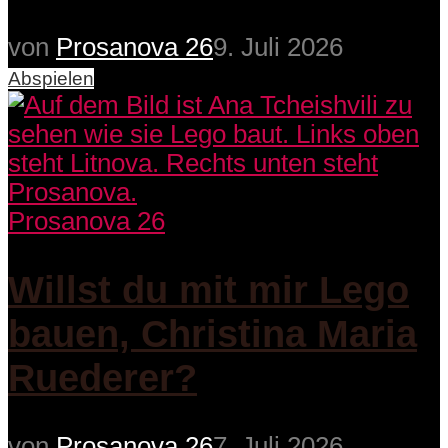
von
Prosanova 26
9. Juli 2026
Abspielen
Prosanova 26
Willst du mit mir Lego
bauen, Christina Maria
Ruederer?
von
Prosanova 26
7. Juli 2026