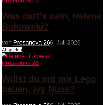
Prosanova 26
Was darf’s sein, Helene
Bukowski?
von
Prosanova 26
6. Juli 2026
Abspielen
Prosanova 26
Willst du mit mir Lego
bauen, Ivy Nuss?