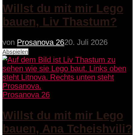
Willst du mit mir Lego
bauen, Liv Thastum?
von
Prosanova 26
20. Juli 2026
Abspielen
Prosanova 26
Willst du mit mir Lego
bauen, Ana Tcheishvili?