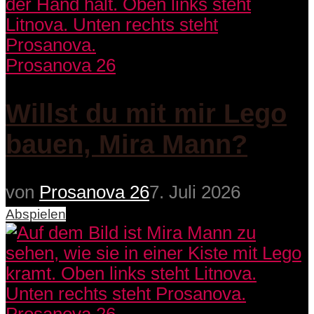
Prosanova 26
Willst du mit mir Lego
bauen, Mira Mann?
von
Prosanova 26
7. Juli 2026
Abspielen