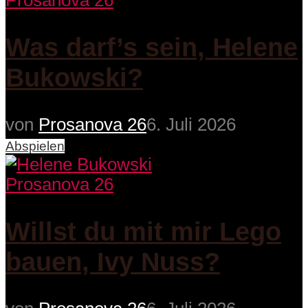
Prosanova 26
Was darf’s sein, Helene
Bukowski?
von
Prosanova 26
6. Juli 2026
Abspielen
Prosanova 26
Willst du mit mir Lego
bauen, Ivy Nuss?