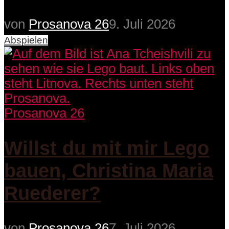
von
Prosanova 26
9. Juli 2026
Abspielen
Prosanova 26
Willst du mit mir Lego
bauen, Christina Maria
Ruederer?
von
Prosanova 26
7. Juli 2026