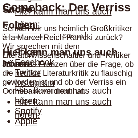
Comeback: Der Verriss
Suche
Hier kann man uns auch
hören:
Folgen
Sehnen wir uns heimlich Großkritiker
Suchen
à la Marcel Reich-Ranicki zurück?
Wir sprechen mit dem
Hier kann man uns auch
Folgen
Literaturwissenschaftler und -Kritiker
Facebook
hören:
Johannes Franzen über die Frage, ob
Twitter
die heutige Literaturkritik zu flauschig
geworden ist und ob der Verriss ein
Instagram
Hier kann man uns auch
Comeback verdient hat.
hören:
Hier kann man uns auch
Spotify
hören:
Apple