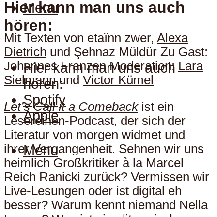
Hier kann man uns auch
Menu
hören:
Mit Texten von etaïnn zwer,
Alexa
Dietrich
und Şehnaz Müldür Zu Gast:
Johannes Franzen Moderation:
Lara
Hier kann man uns auch
Sielmann
und
Victor Kümel
hören:
Spotify
Let’s Call it a Comeback
ist ein
Apple
Lesereihen-Podcast, der sich der
Literatur von morgen widmet und
ihrer Vergangenheit. Sehnen wir uns
Menu
heimlich Großkritiker à la Marcel
Reich Ranicki zurück? Vermissen wir
Live-Lesungen oder ist digital eh
besser? Warum kennt niemand Nella