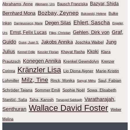
Bazyar, Shida
Abrahams, Anne
Bausch Franziska
Allemann, Urs
Bozbay, Zeynep
Bernhard Mona
Bulke
Bukowski, Helene
Ehlert, Sascha
Degen Silas
Inken
Darrieussecq, Marie
Engeler,
Graf,
Gehlen, Dirk von
Ernst, Felix Lucas
Urs
Filips, Christian
Guido
Jakobs Annika
Jung
Joschka Waibel
Guse, Juan S.
Julius
Kkoki
Klara
Khayat Rasha
Kennel Odile
Kessler Florian
Konegen Annika
Prautzsch
Krenkel Gewndolyn
Krenzer
Kränzler Lisa
Lio Diona Aigner
Marie-Kristin
Corinna
Milz, Tine
Lohmiller
Saul, Fabian
Rinck, Monika
Sanyal, Mithu
Schröder Tajana
Sommer,Emili
Sophie Noël
Sowa, Elisabeth
Varatharajah,
Taha, Karosh
Stanišić, Saša
Tanasgol Sabbagh
Wallace David Foster
Senthuran
Weber
Melina