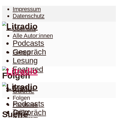
Impressum
Datenschutz
Über uns
Alle Autor:innen
Podcasts
Gespräch
Folgen
Lesung
Featured
Folgen
Menu
Suche
Folgen
Podcasts
Facebook
Twitter
Gespräch
Suche