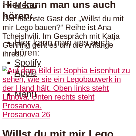
9. Juli 2026
Hier kann man uns auch
Menu
hören:
Der nächste Gast der „Willst du mit
mir Lego bauen?“ Reihe ist Ana
Tcheishvili. Im Gespräch mit Katja
Hier kann man uns auch
Gehring geht es um die Anfänge
hören:
ihres...
Spotify
Apple
Menu
Prosanova 26
Willst du mit mir Lego