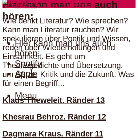
Hier kann man uns auch
Menu
hören:
Wie denkt Literatur? Wie sprechen?
Kann man Literatur rauchen? Wir
spekulieren über Poetik und Wissen,
Hier kann man uns auch
reden über Wiederholungen und
hören:
Einsamkeit. Es geht um
Spotify
Theoriegedichte und Übersetzung,
Apple
um Sätze, Kritik und die Zukunft. Was
für einen Begriff...
Menu
Klaus Theweleit. Ränder 13
Khesrau Behroz. Ränder 12
Dagmara Kraus. Ränder 11