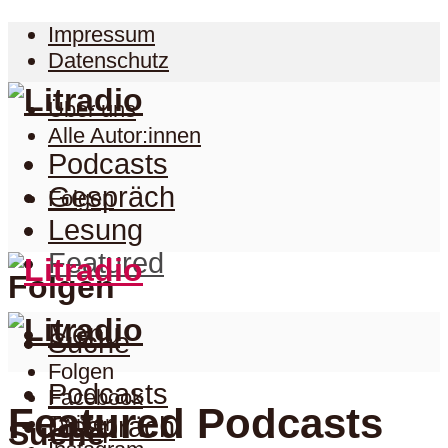
Impressum
Datenschutz
Über uns
Alle Autor:innen
Podcasts
Gespräch
Folgen
Lesung
Featured
Folgen
Menu
Suche
Folgen
Podcasts
Facebook
Featured Podcasts
Twitter
Gespräch
Suche