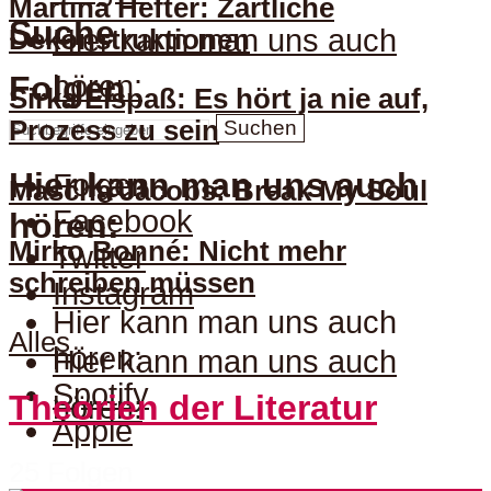
Martina Hefter: Zärtliche
Suche
Hier kann man uns auch
Dekonstruktionen
hören:
Folgen
Sirka Elspaß: Es hört ja nie auf,
Prozess zu sein
Suchen
Hier kann man uns auch
Folgen
Mascha Jacobs: Break My Soul
Facebook
hören:
Mirko Bonné: Nicht mehr
Twitter
schreiben müssen
Instagram
Hier kann man uns auch
Alles
hören:
Hier kann man uns auch
Spotify
Theorien der Literatur
hören:
Apple
25 Folgen