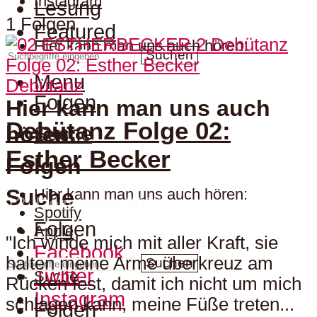
Instagram
Lesung
1 Folgen
Featured
Hier kann man uns auch hören:
Suchen
Menu
Debütanz
Folgen
Hier kann man uns auch
Debütanz Folge 02:
hören:
Suche
Esther Becker
Folgen
Suche
Hier kann man uns auch hören:
12. Dezember 2021
Spotify
Folgen
Apple
"Ich winde mich mit aller Kraft, sie
Facebook
halten meine Arme überkreuz am
Suchen
Twitter
Suche
Rücken fest, damit ich nicht um mich
Instagram
schlagen kann, meine Füße treten...
Folgen