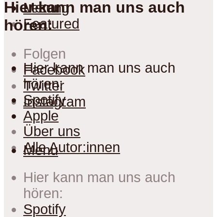
Hier kann man uns auch
Lesung
Menu
Featured
hören:
Folgen
Hier kann man uns auch
Facebook
hören:
Twitter
Spotify
Instagram
Apple
Über uns
Alle Autor:innen
Menu
Hier kann man uns auch
hören:
Spotify