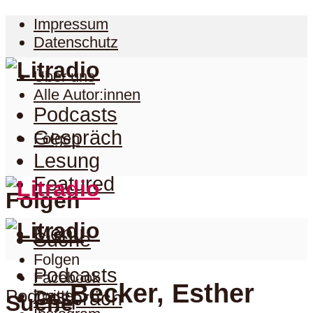
Impressum
Datenschutz
Über uns
Alle Autor:innen
Podcasts
Gespräch
Folgen
Lesung
Featured
Folgen
Menu
Suche
Folgen
Podcasts
Facebook
Becker, Esther
Podcast
Twitter
Gespräch
Suche