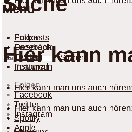
Suche
Hier kann man uns auch hören
Menu
Podcasts
Folgen
Gespräch
Facebook
Hier kann m
Lesung
Twitter
Suchen
Featured
Instagram
Folgen
Hier kann man uns auch hören
Facebook
Twitter
Hier kann man uns auch hören
Instagram
Spotify
Apple