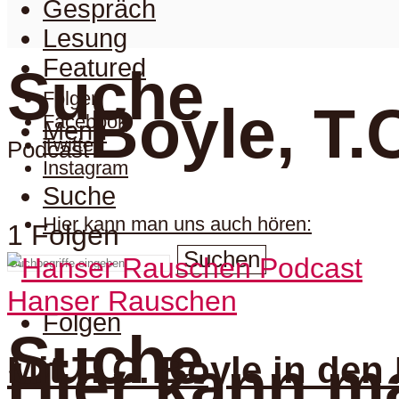
Gespräch
Lesung
Featured
Suche
Folgen
Boyle, T.
Facebook
Menu
Twitter
Podcast
Instagram
Suche
Hier kann man uns auch hören:
1 Folgen
Suchen
Hanser Rauschen
Folgen
Suche
Mit T. C. Boyle in den
Hier kann m