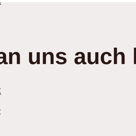
:
an uns auch 
:
: