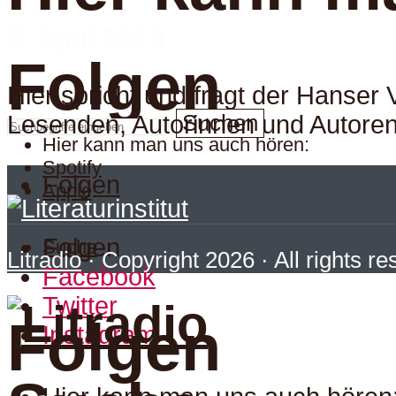
5. April 2019
Folgen
Hier spricht und fragt der Hanser
Suchen
Lesenden, Autorinnen und Autoren.
Hier kann man uns auch hören:
Spotify
Folgen
Apple
Folgen
Suche
Litradio
· Copyright 2026 · All rights r
Facebook
Twitter
Folgen
Instagram