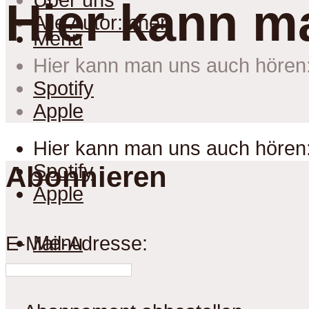
Über uns
Hier kann m
Alle Autor:innen
Menu
Hier kann man uns auch hören
Spotify
Apple
Hier kann man uns auch hören
Spotify
Abonnieren
Apple
Menu
E-Mail-Adresse: