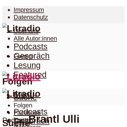
Impressum
Datenschutz
Über uns
Alle Autor:innen
Podcasts
Gespräch
Folgen
Lesung
Featured
Folgen
Menu
Suche
Folgen
Podcasts
Facebook
Brantl Ulli
Podcast
Twitter
Gespräch
Suche