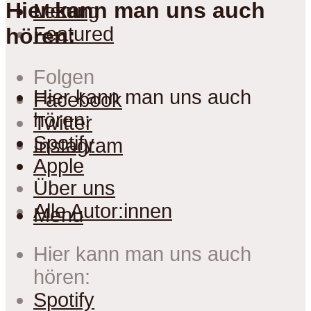
Hier kann man uns auch
Lesung
Menu
Featured
hören:
Folgen
Hier kann man uns auch
Facebook
hören:
Twitter
Spotify
Instagram
Apple
Über uns
Alle Autor:innen
Menu
Hier kann man uns auch
hören:
Spotify