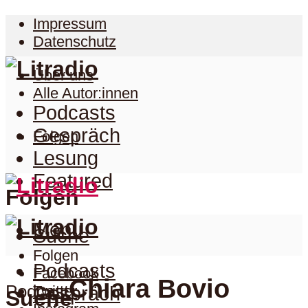
Impressum
Datenschutz
Über uns
Alle Autor:innen
Podcasts
Gespräch
Folgen
Lesung
Featured
Folgen
Menu
Suche
Folgen
Podcasts
Facebook
Chiara Bovio
Podcast
Twitter
Gespräch
Suche