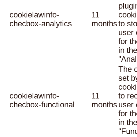
plugi
cookielawinfo-
11
cooki
checbox-analytics
months
to st
user 
for t
in th
"Anal
The c
set 
cooki
cookielawinfo-
11
to re
checbox-functional
months
user 
for t
in th
"Func