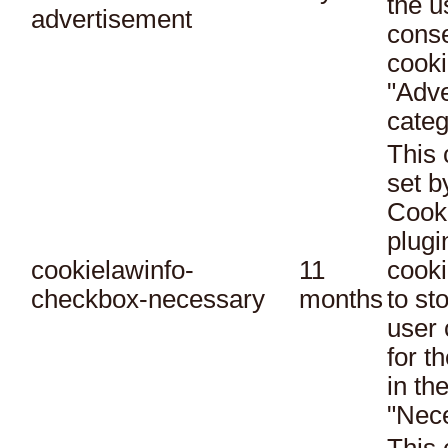
the u
advertisement
conse
cooki
"Adve
categ
This 
set 
Cook
plugi
cookielawinfo-
11
cooki
checkbox-necessary
months
to st
user 
for t
in th
"Nec