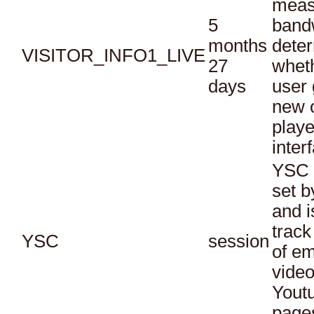
meas
5
bandw
months
dete
VISITOR_INFO1_LIVE
27
whet
days
user 
new o
playe
inter
YSC 
set b
and i
track
YSC
session
of e
vide
Yout
page