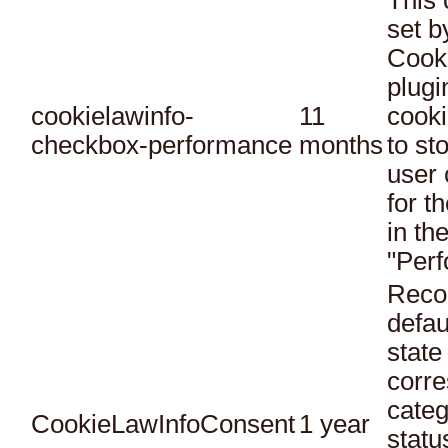
This 
set 
Cook
plugi
cookielawinfo-
11
cooki
checkbox-performance
months
to st
user 
for t
in th
"Per
Reco
defau
state
corr
categ
CookieLawInfoConsent
1 year
statu