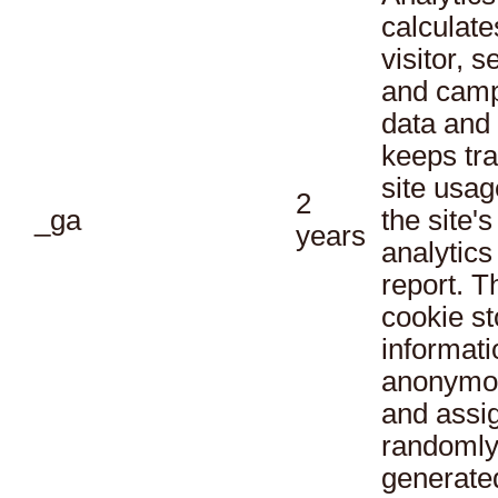
calculate
visitor, s
and cam
data and
keeps tra
site usag
2
_ga
the site's
years
analytics
report. T
cookie st
informati
anonymo
and assi
randoml
generate