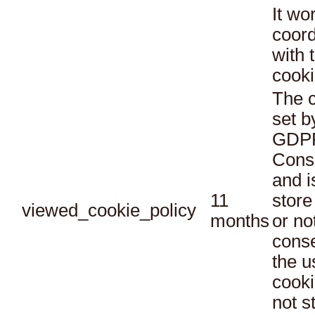
It wo
coord
with 
cooki
The c
set b
GDPR
Conse
and i
11
store
viewed_cookie_policy
months
or no
conse
the u
cooki
not s