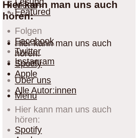
Lesung
Hier kann man uns auch
Menu
Featured
hören:
Folgen
Facebook
Hier kann man uns auch
Twitter
hören:
Instagram
Spotify
Apple
Über uns
Alle Autor:innen
Menu
Hier kann man uns auch
hören:
Spotify