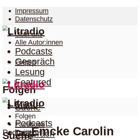
Impressum
Datenschutz
Über uns
Alle Autor:innen
Podcasts
Gespräch
Folgen
Lesung
Featured
Folgen
Menu
Suche
Folgen
Podcasts
Facebook
Emcke Carolin
Podcast
Twitter
Gespräch
Suche