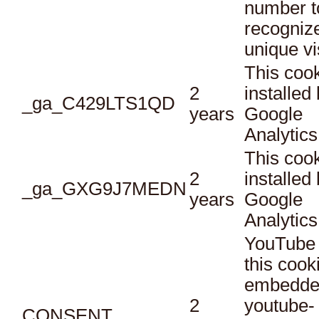
number t
recogniz
unique vi
This cook
2
installed
_ga_C429LTS1QD
years
Google
Analytics
This cook
2
installed
_ga_GXG9J7MEDN
years
Google
Analytics
YouTube 
this cook
embedde
2
youtube-
CONSENT