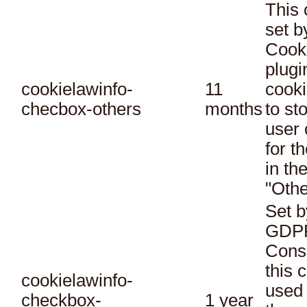
This 
set 
Cook
plugi
cookielawinfo-
11
cooki
checbox-others
months
to st
user 
for t
in th
"Othe
Set b
GDPR
Conse
this 
cookielawinfo-
used 
checkbox-
1 year