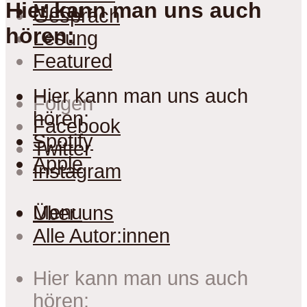
Hier kann man uns auch
Menu
Gespräch
hören:
Lesung
Featured
Hier kann man uns auch
Folgen
hören:
Facebook
Spotify
Twitter
Apple
Instagram
Menu
Über uns
Alle Autor:innen
Hier kann man uns auch
hören: