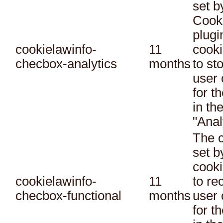
set 
Cook
plugi
cookielawinfo-
11
cooki
checbox-analytics
months
to st
user 
for t
in th
"Anal
The c
set 
cooki
cookielawinfo-
11
to re
checbox-functional
months
user 
for t