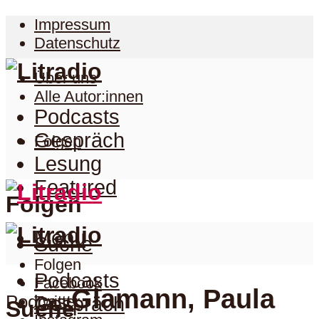
Impressum
Datenschutz
Über uns
Alle Autor:innen
Podcasts
Gespräch
Folgen
Lesung
Featured
Folgen
Menu
Suche
Folgen
Podcasts
Facebook
Glamann, Paula
Podcast
Twitter
Gespräch
Suche