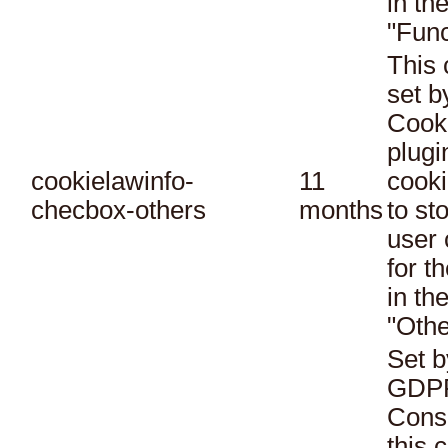
in th
"Func
This 
set 
Cook
plugi
cookielawinfo-
11
cooki
checbox-others
months
to st
user 
for t
in th
"Othe
Set b
GDPR
Conse
this 