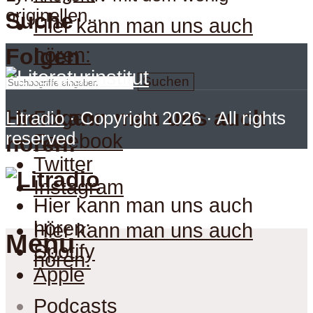
originellen...
Suche
Hier kann man uns auch
hören:
Folgen
Suchen
Hier kann man uns auch
Folgen
Litradio
· Copyright 2026 · All rights
reserved
Facebook
hören:
Twitter
Instagram
Hier kann man uns auch
hören:
Hier kann man uns auch
Menu
Spotify
hören:
Apple
Podcasts