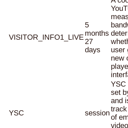
A coo
YouT
meas
5
bandw
months
dete
VISITOR_INFO1_LIVE
27
whet
days
user 
new o
playe
inter
YSC 
set b
and i
track
YSC
session
of e
vide