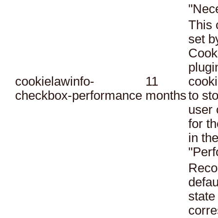
"Nec
This 
set 
Cook
plugi
cookielawinfo-
11
cooki
checkbox-performance
months
to st
user 
for t
in th
"Per
Reco
defau
state
corr