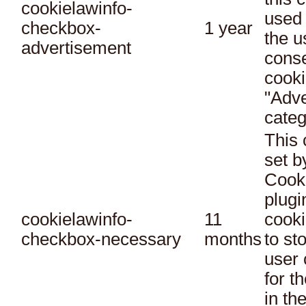
cookielawinfo-
used 
checkbox-
1 year
the u
advertisement
conse
cooki
"Adve
categ
This 
set 
Cook
plugi
cookielawinfo-
11
cooki
checkbox-necessary
months
to st
user 
for t
in th