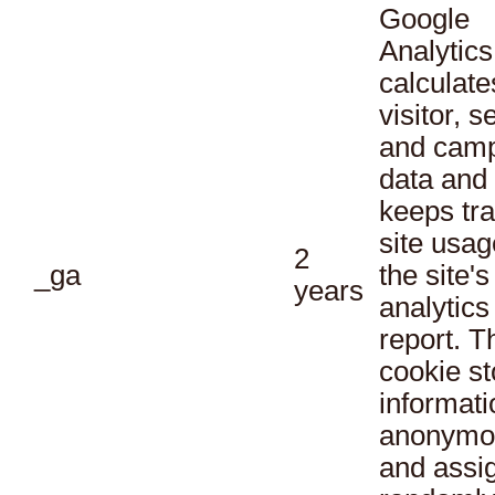
Google
Analytics
calculate
visitor, s
and cam
data and
keeps tra
site usag
2
_ga
the site's
years
analytics
report. T
cookie st
informati
anonymo
and assi