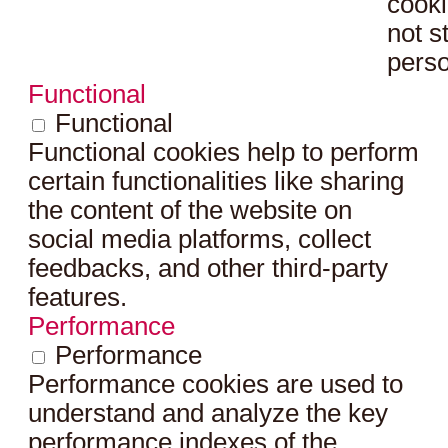
cooki
not s
perso
Functional
Functional
Functional cookies help to perform
certain functionalities like sharing
the content of the website on
social media platforms, collect
feedbacks, and other third-party
features.
Performance
Performance
Performance cookies are used to
understand and analyze the key
performance indexes of the