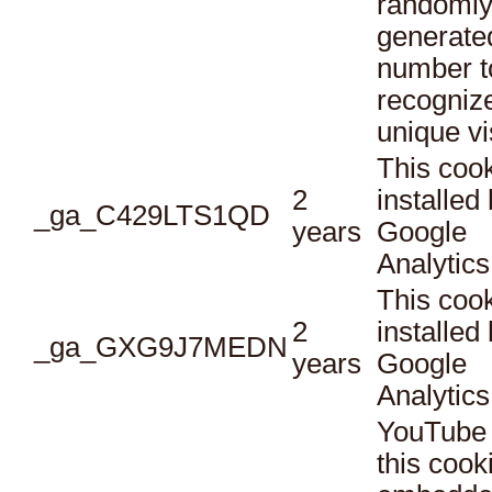
randoml
generate
number t
recogniz
unique vi
This cook
2
installed
_ga_C429LTS1QD
years
Google
Analytics
This cook
2
installed
_ga_GXG9J7MEDN
years
Google
Analytics
YouTube 
this cook