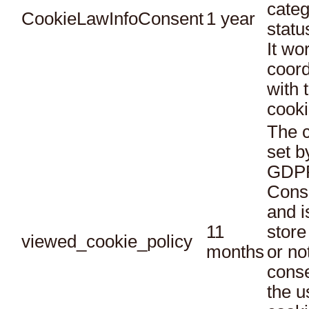
categ
CookieLawInfoConsent
1 year
statu
It wo
coord
with 
cooki
The c
set b
GDPR
Conse
and i
11
store
viewed_cookie_policy
months
or no
conse
the u