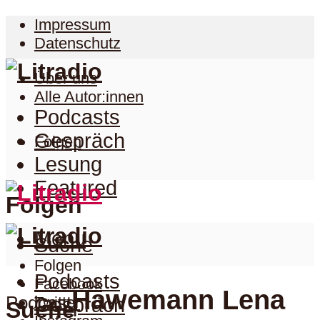
Impressum
Datenschutz
Über uns
Alle Autor:innen
Podcasts
Gespräch
Folgen
Lesung
Featured
Folgen
Menu
Suche
Folgen
Podcasts
Facebook
Hawemann Lena
Podcast
Twitter
Gespräch
Suche