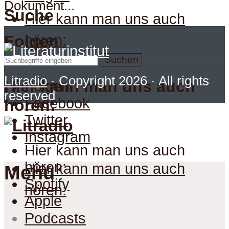
Dokument...
Suche
Hier kann man uns auch
hören:
Folgen
Suchen
Litradio
· Copyright 2026 · All rights
Hier kann man uns auch
Folgen
reserved
Facebook
hören:
Twitter
Instagram
Hier kann man uns auch
hören:
Hier kann man uns auch
Menu
Spotify
hören:
Apple
Podcasts