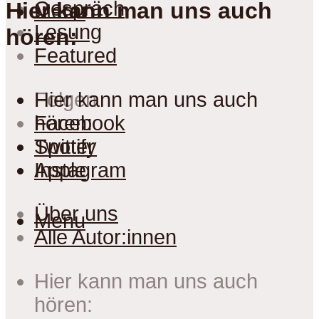
Gespräch
Hier kann man uns auch
Menu
Lesung
hören:
Featured
Folgen
Hier kann man uns auch
Facebook
hören:
Twitter
Spotify
Instagram
Apple
Über uns
Menu
Alle Autor:innen
Hier kann man uns auch
hören: