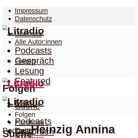
Impressum
Datenschutz
Über uns
Alle Autor:innen
Podcasts
Gespräch
Folgen
Lesung
Featured
Folgen
Menu
Suche
Folgen
Podcasts
Facebook
Heinzig Annina
Podcast
Twitter
Gespräch
Suche