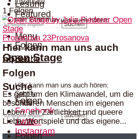
Instagram
Lesung
1 Folgen
Featured
Hier kann man uns auch hören:
Suchen
Menu
Prosanova 23
Prosanova
Folgen
Hier kann man uns auch
Open Stage
hören:
Suche
Folgen
12. August 2023
Suche
Hier kann man uns auch hören:
Spotify
Es geht um den Klimawandel, um die
Folgen
Apple
besonderen Menschen im eigenen
Facebook
Leben, um Zärtlichkeit und queere
Suchen
Twitter
Liebe, Wortspiele und das eigene...
Suche
Instagram
Folgen