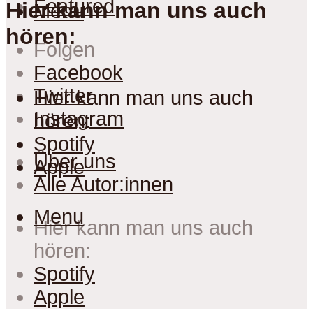
Featured
Hier kann man uns auch
Menu
hören:
Folgen
Facebook
Twitter
Hier kann man uns auch
Instagram
hören:
Spotify
Über uns
Apple
Alle Autor:innen
Menu
Hier kann man uns auch
hören:
Spotify
Apple