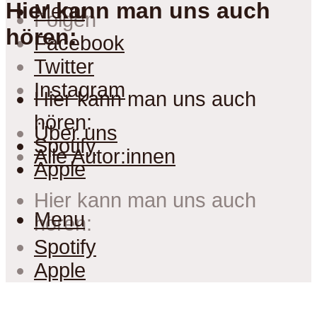
Hier kann man uns auch
Menu
Folgen
hören:
Facebook
Twitter
Instagram
Hier kann man uns auch
hören:
Über uns
Spotify
Alle Autor:innen
Apple
Hier kann man uns auch
Menu
hören:
Spotify
Apple