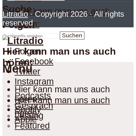
Suche
Hier kann man uns auch
Litradio
· Copyright 2026 · All rights
reserved
hören:
Folgen
Suchen
Hier kann man uns auch
Folgen
Facebook
hören:
Menu
Twitter
Instagram
Hier kann man uns auch
Podcasts
hören:
Hier kann man uns auch
Gespräch
Spotify
hören:
Lesung
Apple
Featured