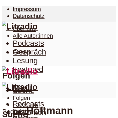
Impressum
Datenschutz
Über uns
Alle Autor:innen
Podcasts
Gespräch
Folgen
Lesung
Featured
Folgen
Menu
Suche
Folgen
Podcasts
Facebook
Höftmann
Podcast
Twitter
Gespräch
Suche