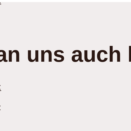
:
an uns auch 
:
: