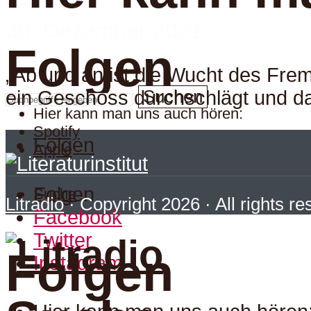
30. Dezember 2021
Folgen
„Ab und an ist die Wucht des Fr
Suchen
ein Geschoss durchschlägt und da
Hier kann man uns auch hören:
Spotify
Folgen
Apple
Folgen
Suche
Litradio
· Copyright 2026 · All rights r
Facebook
Twitter
Folgen
Instagram