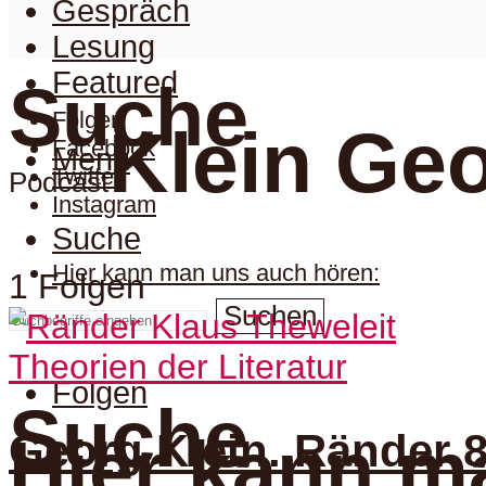
Gespräch
Lesung
Featured
Suche
Folgen
Klein Ge
Facebook
Menu
Twitter
Podcast
Instagram
Suche
Hier kann man uns auch hören:
1 Folgen
Suchen
Theorien der Literatur
Folgen
Suche
Georg Klein. Ränder 
Hier kann m