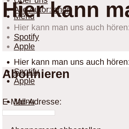
Über uns
Hier kann m
Alle Autor:innen
Menu
Hier kann man uns auch hören
Spotify
Apple
Hier kann man uns auch hören
Spotify
Abonnieren
Apple
Menu
E-Mail-Adresse: