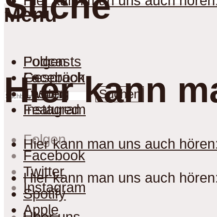
Suche
Hier kann man uns auch hören
Menu
Podcasts
Folgen
Gespräch
Facebook
Hier kann m
Lesung
Twitter
Suchen
Featured
Instagram
Folgen
Hier kann man uns auch hören
Facebook
Twitter
Hier kann man uns auch hören
Instagram
Spotify
Apple