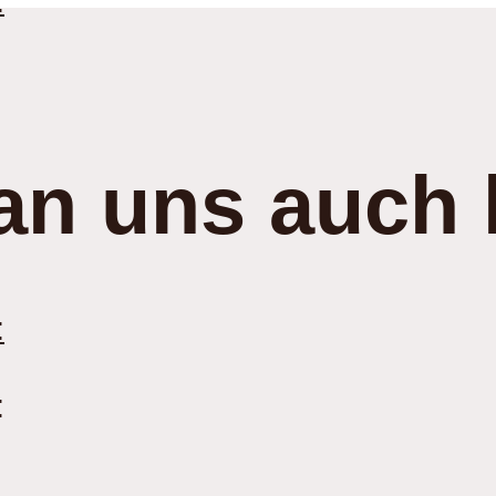
:
an uns auch 
:
: