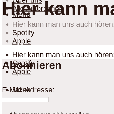
Über uns
Hier kann m
Alle Autor:innen
Menu
Hier kann man uns auch hören
Spotify
Apple
Hier kann man uns auch hören
Spotify
Abonnieren
Apple
Menu
E-Mail-Adresse: