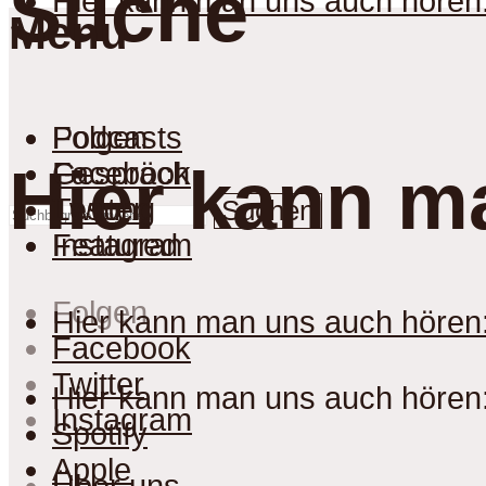
Suche
Hier kann man uns auch hören
Menu
Podcasts
Folgen
Gespräch
Facebook
Hier kann m
Lesung
Twitter
Suchen
Featured
Instagram
Folgen
Hier kann man uns auch hören
Facebook
Twitter
Hier kann man uns auch hören
Instagram
Spotify
Apple