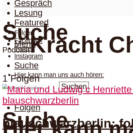
Gespräch
Lesung
Featured
Suche
Folgen
Kracht Ch
Facebook
Menu
Twitter
Podcast
Instagram
Suche
Hier kann man uns auch hören:
1 Folgen
Suchen
blauschwarzberlin
Folgen
Suche
blauschwarzberlin: fo
Hier kann m