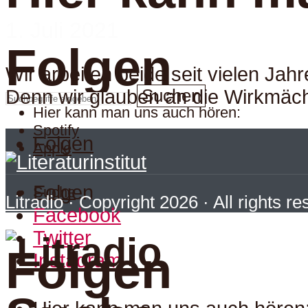
1. Juli 2021
Folgen
Wir arbeiten beide seit vielen Jah
Suchen
Denn wir glauben an die Wirkmächt
Hier kann man uns auch hören:
Spotify
Folgen
Apple
Folgen
Suche
Litradio
· Copyright 2026 · All rights r
Facebook
Twitter
Folgen
Instagram