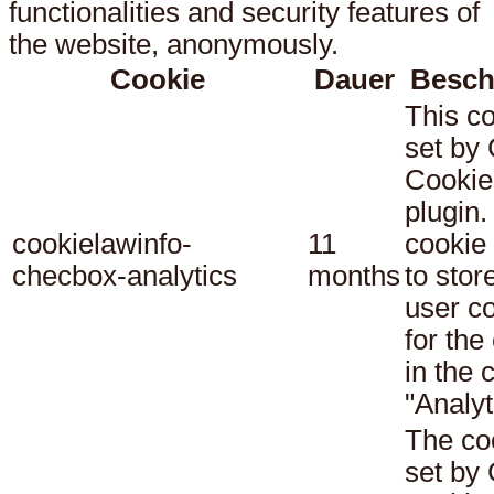
functionalities and security features of
the website, anonymously.
Cookie
Dauer
Besch
This co
set b
Cookie
plugin.
cookielawinfo-
11
cookie 
checbox-analytics
months
to stor
user c
for the
in the 
"Analyt
The co
set b