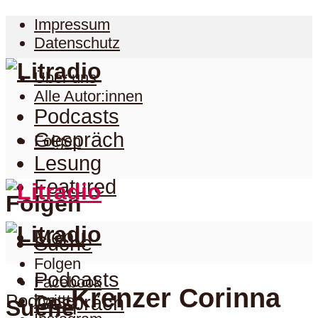
Impressum
Datenschutz
Über uns
Alle Autor:innen
Podcasts
Gespräch
Folgen
Lesung
Featured
Folgen
Menu
Suche
Folgen
Podcasts
Facebook
Krenzer Corinna
Podcast
Twitter
Gespräch
Suche