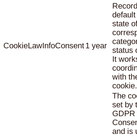
Record
default
state o
corres
catego
CookieLawInfoConsent
1 year
status
It work
coordi
with th
cookie.
The co
set by 
GDPR 
Consen
and is 