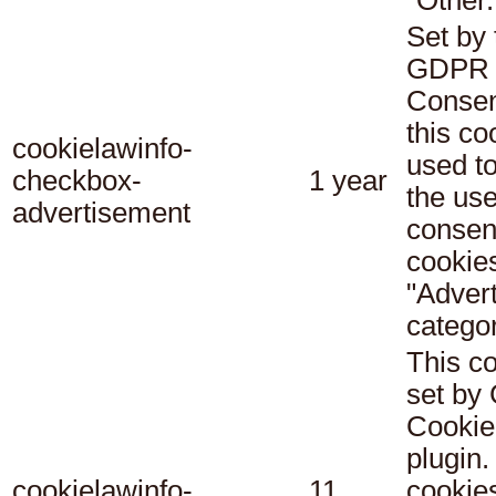
"Other.
Set by 
GDPR 
Consen
this co
cookielawinfo-
used t
checkbox-
1 year
the use
advertisement
consent
cookies
"Adver
categor
This co
set b
Cookie
plugin.
cookielawinfo-
11
cookie