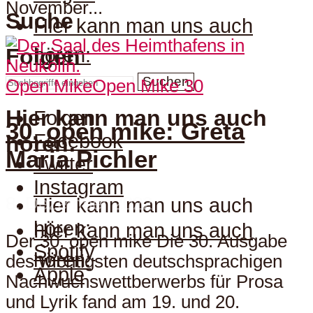
November...
Suche
Hier kann man uns auch
hören:
Folgen
Suchen
Open Mike
Open Mike 30
Hier kann man uns auch
Folgen
30. open mike: Greta
Facebook
hören:
Maria Pichler
Twitter
Instagram
8. Dezember 2022
Hier kann man uns auch
hören:
Hier kann man uns auch
Der 30. open mike Die 30. Ausgabe
Spotify
hören:
des wichtigsten deutschsprachigen
Apple
Nachwuchswettberwerbs für Prosa
und Lyrik fand am 19. und 20.