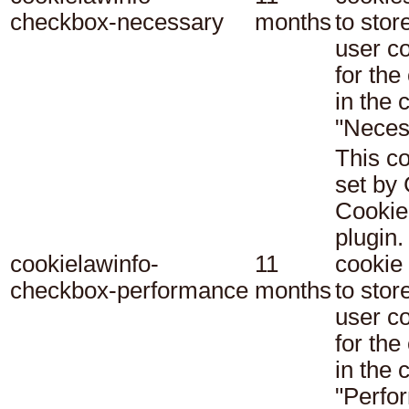
checkbox-necessary
months
to stor
user c
for the
in the 
"Neces
This co
set b
Cookie
plugin.
cookielawinfo-
11
cookie 
checkbox-performance
months
to stor
user c
for the
in the 
"Perfo