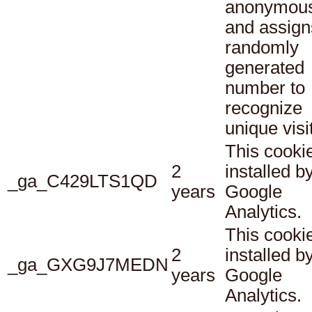
anonymous
and assign
randomly
generated
number to
recognize
unique visi
This cookie
2
installed b
_ga_C429LTS1QD
years
Google
Analytics.
This cookie
2
installed b
_ga_GXG9J7MEDN
years
Google
Analytics.