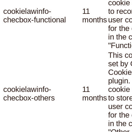
cookie
cookielawinfo-
11
to reco
checbox-functional
months
user c
for the
in the 
"Functi
This co
set b
Cookie
plugin.
cookielawinfo-
11
cookie 
checbox-others
months
to stor
user c
for the
in the 