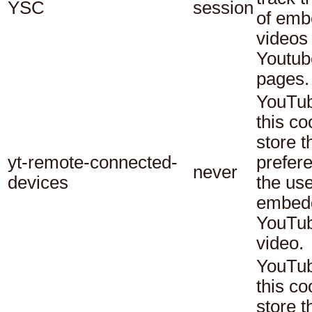
YSC
session
of em
videos
Youtub
pages.
YouTub
this co
store t
yt-remote-connected-
prefer
never
devices
the use
embed
YouTu
video.
YouTub
this co
store t