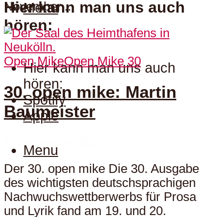
Hier kann man uns auch
November...
Menu
hören:
Open Mike
Open Mike 30
Hier kann man uns auch
hören:
30. open mike: Martin
Spotify
Baumeister
Apple
7. Dezember 2022
Menu
Der 30. open mike Die 30. Ausgabe
des wichtigsten deutschsprachigen
Nachwuchswettberwerbs für Prosa
und Lyrik fand am 19. und 20.