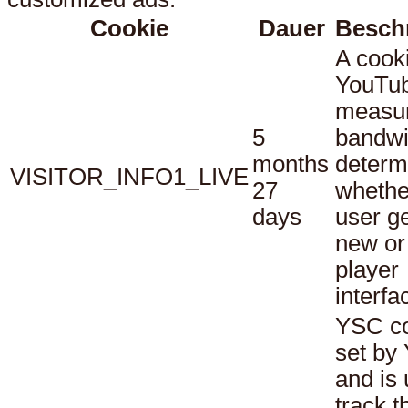
Cookie
Dauer
Besch
A cook
YouTub
measu
5
bandwi
months
determ
VISITOR_INFO1_LIVE
27
whethe
days
user ge
new or
player
interfa
YSC co
set by
and is 
track t