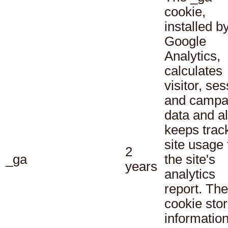
cookie,
installed b
Google
Analytics,
calculates
visitor, se
and campa
data and a
keeps track
site usage 
2
_ga
the site's
years
analytics
report. The
cookie sto
informatio