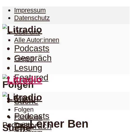
Impressum
Datenschutz
Über uns
Alle Autor:innen
Podcasts
Gespräch
Folgen
Lesung
Featured
Folgen
Menu
Suche
Folgen
Podcasts
Facebook
Lerner Ben
Podcast
Twitter
Gespräch
Suche