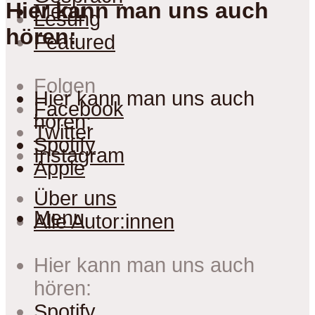
Hier kann man uns auch
Menu
Lesung
hören:
Featured
Folgen
Hier kann man uns auch
Facebook
hören:
Twitter
Spotify
Instagram
Apple
Über uns
Menu
Alle Autor:innen
Hier kann man uns auch
hören:
Spotify