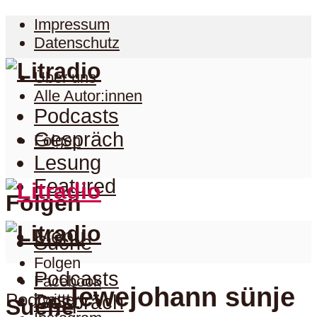
Impressum
Datenschutz
Über uns
Alle Autor:innen
Podcasts
Gespräch
Folgen
Lesung
Featured
Folgen
Menu
Suche
Folgen
Podcasts
Facebook
lewejohann sünje
Podcast
Twitter
Gespräch
Suche