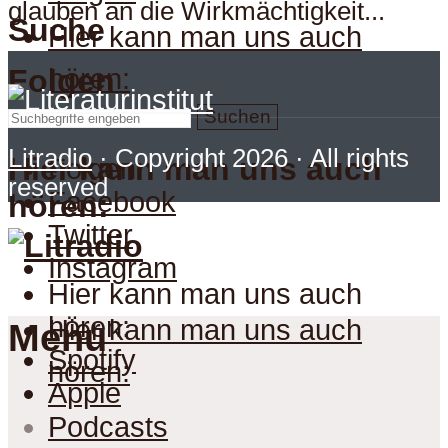
glauben an die Wirkmächtigkeit...
Suche
Hier kann man uns auch
hören:
Folgen
Suchen
Litradio
· Copyright 2026 · All rights
Hier kann man uns auch
Folgen
reserved
Facebook
hören:
Twitter
Instagram
Hier kann man uns auch
hören:
Hier kann man uns auch
Menu
Spotify
hören:
Apple
Podcasts