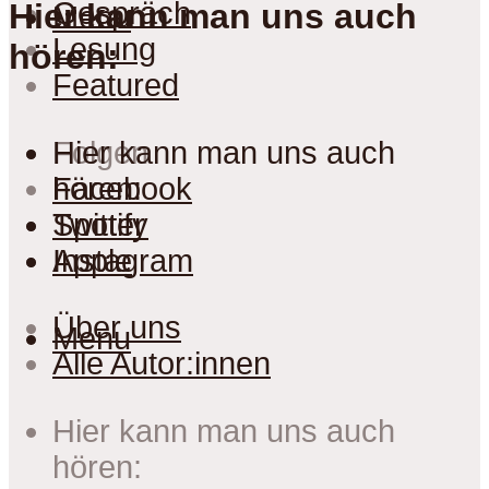
Gespräch
Hier kann man uns auch
Menu
Lesung
hören:
Featured
Folgen
Hier kann man uns auch
Facebook
hören:
Twitter
Spotify
Instagram
Apple
Über uns
Menu
Alle Autor:innen
Hier kann man uns auch
hören: