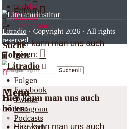
Facebook
Suche
Folgen
Twitter
Instagram
Litradio
· Copyright 2026 · All rights
reserved
Hier kann man uns auch
Suche
Folgen
hören:
Suchen
Folgen
Facebook
Menu
Hier kann man uns auch
Twitter
hören:
Instagram
Podcasts
Hier kann man uns auch
Gespräch