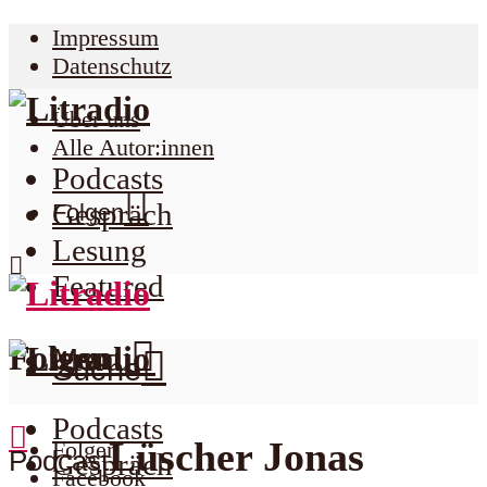
Impressum
Datenschutz
Über uns
Alle Autor:innen
Podcasts
Gespräch
Folgen
Lesung
Featured
Folgen
Menu
Suche
Podcasts
Lüscher Jonas
Folgen
Podcast
Gespräch
Facebook