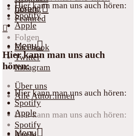
Hier kann man uns auch hören:
Lesung
hören:
Spotify
Featured
Apple
Folgen
Menu
Facebook
Hier kann man uns auch
Twitter
hören:
Instagram
Über uns
Hier kann man uns auch hören:
Alle Autor:innen
Spotify
Apple
Hier kann man uns auch hören:
Spotify
Menu
Apple