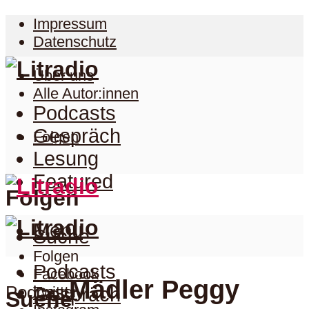
Impressum
Datenschutz
Über uns
Alle Autor:innen
Podcasts
Gespräch
Folgen
Lesung
Featured
Folgen
Menu
Suche
Folgen
Podcasts
Facebook
Mädler Peggy
Podcast
Twitter
Gespräch
Suche