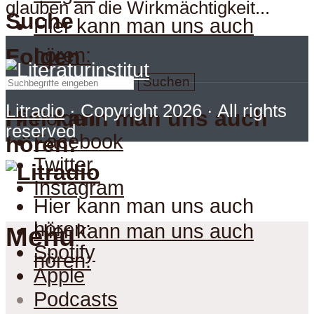
glauben an die Wirkmächtigkeit...
Suche
Hier kann man uns auch
hören:
Folgen
Suchen
Litradio
· Copyright 2026 · All rights
Hier kann man uns auch
Folgen
reserved
Facebook
hören:
Twitter
Instagram
Hier kann man uns auch
hören:
Hier kann man uns auch
Menu
Spotify
hören:
Apple
Podcasts