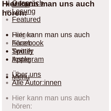
Gespräch
Hier kann man uns auch
Menu
Lesung
hören:
Featured
Folgen
Hier kann man uns auch
Facebook
hören:
Twitter
Spotify
Instagram
Apple
Über uns
Menu
Alle Autor:innen
Hier kann man uns auch
hören: