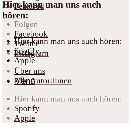
Hier kann man uns auch
Featured
hören:
Folgen
Facebook
Hier kann man uns auch hören:
Twitter
Spotify
Instagram
Apple
Über uns
Alle Autor:innen
Menu
Hier kann man uns auch hören:
Spotify
Apple