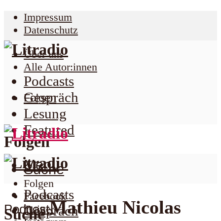
Impressum
Datenschutz
Über uns
Alle Autor:innen
Podcasts
Gespräch
Folgen
Lesung
Featured
Folgen
Menu
Suche
Folgen
Podcasts
Facebook
Mathieu Nicolas
Podcast
Twitter
Gespräch
Suche