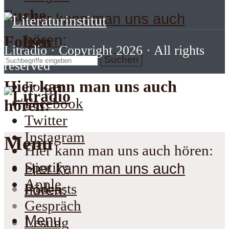
Suche
Hier kann man uns auch
hören:
Folgen
Litradio
· Copyright 2026 · All rights
Suchen
reserved
Hier kann man uns auch
Folgen
Facebook
hören:
Twitter
Instagram
Menu
Hier kann man uns auch hören:
Spotify
Hier kann man uns auch
Apple
Podcasts
hören:
Gespräch
Menu
Lesung