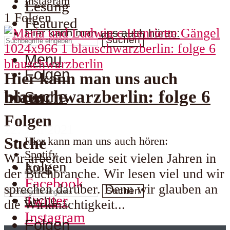
Instagram
Lesung
1 Folgen
Featured
Hier kann man uns auch hören:
Suchen
Menu
blauschwarzberlin
Folgen
Hier kann man uns auch
blauschwarzberlin: folge 6
hören:
Suche
Folgen
22. Juli 2021
Suche
Hier kann man uns auch hören:
Spotify
Wir arbeiten beide seit vielen Jahren in
Folgen
Apple
der Buchbranche. Wir lesen viel und wir
Facebook
sprechen darüber. Denn wir glauben an
Suchen
Twitter
Suche
die Wirkmächtigkeit...
Instagram
Folgen