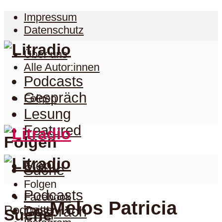
Impressum
Datenschutz
Über uns
Alle Autor:innen
Podcasts
Gespräch
Folgen
Lesung
Featured
Folgen
Menu
Suche
Folgen
Podcasts
Facebook
Melos Patricia
Podcast
Twitter
Gespräch
Suche