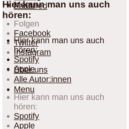
Hier kann man uns auch
Menu
Featured
hören:
Folgen
Facebook
Hier kann man uns auch
Twitter
hören:
Instagram
Spotify
Apple
Über uns
Alle Autor:innen
Menu
Hier kann man uns auch
hören:
Spotify
Apple