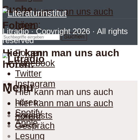
Suche
Hier kann man uns auch
hören:
Folgen
Litradio
· Copyright 2026 · All rights
Suchen
reserved
Hier kann man uns auch
Folgen
Facebook
hören:
Twitter
Instagram
Menu
Hier kann man uns auch
hören:
Hier kann man uns auch
Spotify
Podcasts
hören:
Apple
Gespräch
Lesung