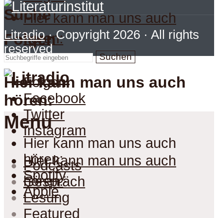
Suche
Hier kann man uns auch
Litradio
· Copyright 2026 · All rights
hören:
Folgen
reserved
Suchen
Hier kann man uns auch
Folgen
Facebook
hören:
Twitter
Menu
Instagram
Hier kann man uns auch
hören:
Hier kann man uns auch
Podcasts
Spotify
hören:
Gespräch
Apple
Lesung
Featured