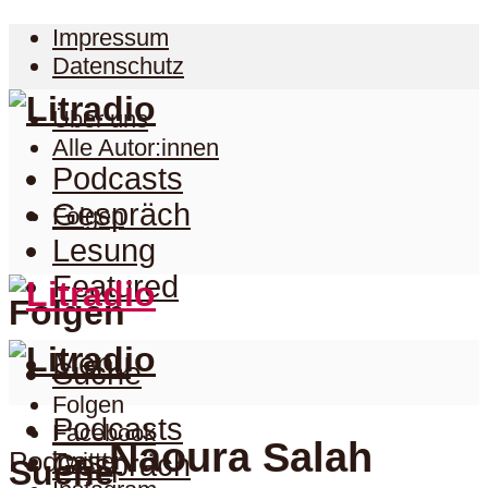
Impressum
Datenschutz
Über uns
Alle Autor:innen
Podcasts
Gespräch
Folgen
Lesung
Featured
Folgen
Menu
Suche
Folgen
Podcasts
Facebook
Naoura Salah
Podcast
Twitter
Gespräch
Suche