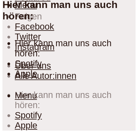
Hier kann man uns auch
Menu
hören:
Folgen
Facebook
Twitter
Hier kann man uns auch
Instagram
hören:
Spotify
Über uns
Apple
Alle Autor:innen
Hier kann man uns auch
Menu
hören:
Spotify
Apple