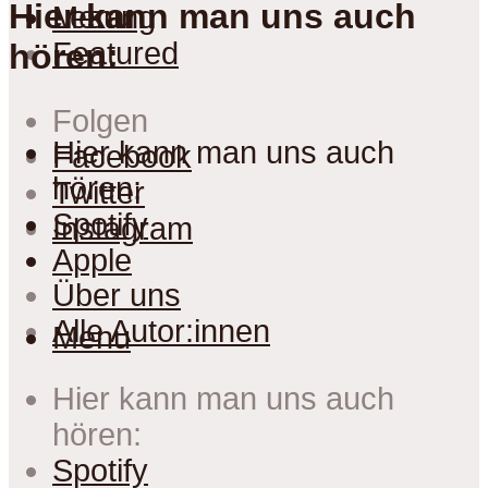
Hier kann man uns auch
Lesung
Menu
Featured
hören:
Folgen
Hier kann man uns auch
Facebook
hören:
Twitter
Spotify
Instagram
Apple
Über uns
Alle Autor:innen
Menu
Hier kann man uns auch
hören:
Spotify