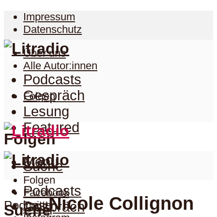
Impressum
Datenschutz
Über uns
Alle Autor:innen
Podcasts
Gespräch
Folgen
Lesung
Featured
Folgen
Menu
Suche
Folgen
Podcasts
Facebook
Nicole Collignon
Podcast
Twitter
Gespräch
Suche