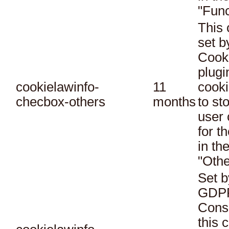
"Func
This 
set 
Cook
plugi
cookielawinfo-
11
cooki
checbox-others
months
to st
user 
for t
in th
"Othe
Set b
GDPR
Conse
this 