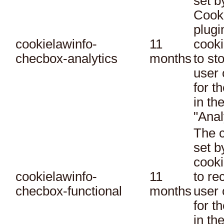
set 
Cook
plugi
cookielawinfo-
11
cooki
checbox-analytics
months
to st
user 
for t
in th
"Anal
The c
set 
cooki
cookielawinfo-
11
to re
checbox-functional
months
user 
for t
in th