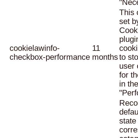
"Nec
This 
set 
Cook
plugi
cookielawinfo-
11
cooki
checkbox-performance
months
to st
user 
for t
in th
"Per
Reco
defau
state
corr