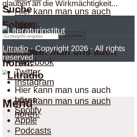
glauben an die Wirkmächtigkeit...
Suche
Hier kann man uns auch
hören:
Folgen
Suchen
Litradio
· Copyright 2026 · All rights
Hier kann man uns auch
Folgen
reserved
Facebook
hören:
Twitter
Instagram
Hier kann man uns auch
hören:
Hier kann man uns auch
Menu
Spotify
hören:
Apple
Podcasts