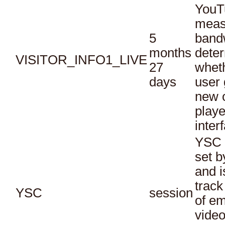
YouT
meas
5
bandw
months
dete
VISITOR_INFO1_LIVE
27
whet
days
user 
new o
playe
inter
YSC 
set b
and i
track
YSC
session
of e
vide