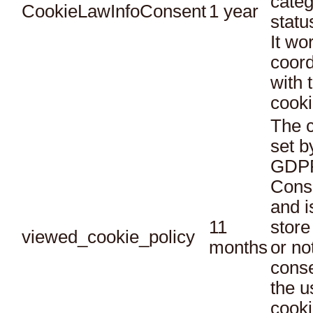
categ
CookieLawInfoConsent
1 year
statu
It wo
coord
with 
cooki
The c
set b
GDPR
Conse
and i
11
store
viewed_cookie_policy
months
or no
conse
the u
cooki