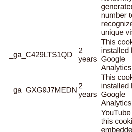
generate
number t
recogniz
unique vi
This cook
2
installed
_ga_C429LTS1QD
years
Google
Analytics
This cook
2
installed
_ga_GXG9J7MEDN
years
Google
Analytics
YouTube 
this cook
embedde