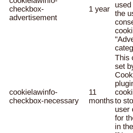
cookielawinfo-
used 
checkbox-
1 year
the u
advertisement
conse
cooki
"Adve
categ
This 
set 
Cook
plugi
cookielawinfo-
11
cooki
checkbox-necessary
months
to st
user 
for t
in th