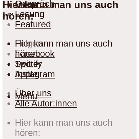
Gespräch
Hier kann man uns auch
Menu
Lesung
hören:
Featured
Folgen
Hier kann man uns auch
Facebook
hören:
Twitter
Spotify
Instagram
Apple
Über uns
Menu
Alle Autor:innen
Hier kann man uns auch
hören: