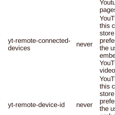
Yout
page
YouT
this 
store
yt-remote-connected-
prefe
never
devices
the u
embe
YouT
video
YouT
this 
store
prefe
yt-remote-device-id
never
the u