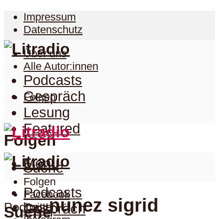
Impressum
Datenschutz
Über uns
Alle Autor:innen
Podcasts
Gespräch
Folgen
Lesung
Featured
Folgen
Menu
Suche
Folgen
Podcasts
Facebook
nunez sigrid
Podcast
Twitter
Gespräch
Suche