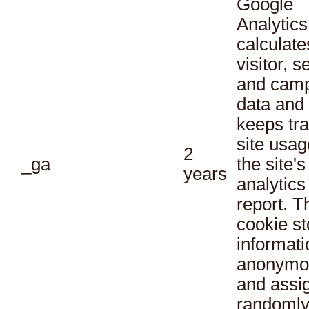
Google
Analytics
calculate
visitor, s
and cam
data and
keeps tra
site usag
2
_ga
the site's
years
analytics
report. T
cookie st
informati
anonymo
and assi
randoml