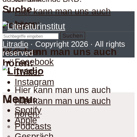
Suche
Hier kann man uns auch
hören:
Folgen
Suchen
Litradio
· Copyright 2026 · All rights
Hier kann man uns auch
Folgen
reserved
Facebook
hören:
Twitter
Instagram
Hier kann man uns auch
Menu
hören:
Hier kann man uns auch
Spotify
hören:
Apple
Podcasts
Gespräch