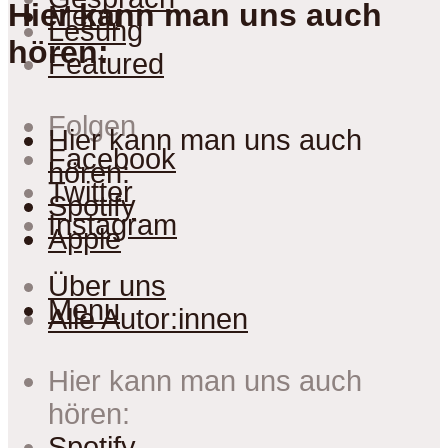
Hier kann man uns auch
Menu
Lesung
hören:
Featured
Folgen
Hier kann man uns auch
Facebook
hören:
Twitter
Spotify
Instagram
Apple
Über uns
Menu
Alle Autor:innen
Hier kann man uns auch
hören:
Spotify