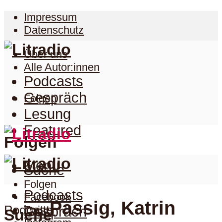
Impressum
Datenschutz
Über uns
Alle Autor:innen
Podcasts
Gespräch
Folgen
Lesung
Featured
Folgen
Menu
Suche
Folgen
Podcasts
Facebook
Passig, Katrin
Podcast
Twitter
Gespräch
Suche