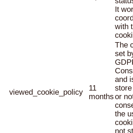
statu
It wo
coord
with 
cooki
The c
set b
GDPR
Conse
and i
11
store
viewed_cookie_policy
months
or no
conse
the u
cooki
not s