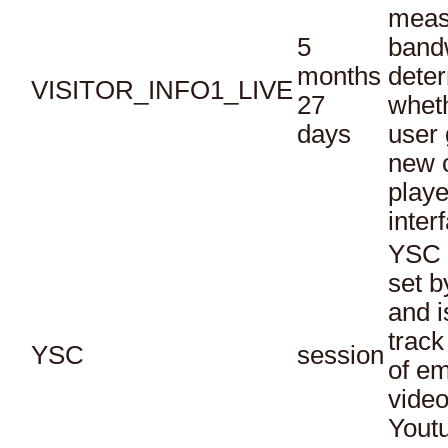
meas
5
bandw
months
dete
VISITOR_INFO1_LIVE
27
whet
days
user 
new o
playe
inter
YSC 
set b
and i
track
YSC
session
of e
vide
Yout