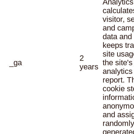
Analytics
calculate
visitor, s
and cam
data and
keeps tra
site usag
2
_ga
the site's
years
analytics
report. T
cookie st
informati
anonymo
and assi
randoml
generate